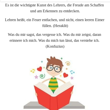
e
e
Es ist die wichtigste Kunst des Lehrers, die Freude am Schaffen 
n
n
und am Erkennen zu entdecken.
a
a
u
u
Lehren heißt, ein Feuer entfachen, und nicht, einen leeren Eimer 
füllen. (Heraklit)
Was du mir sagst, das vergesse ich. Was du mir zeigst, daran 
erinnere ich mich. Was du mich tun lässt, das verstehe ich. 
(Konfuzius)