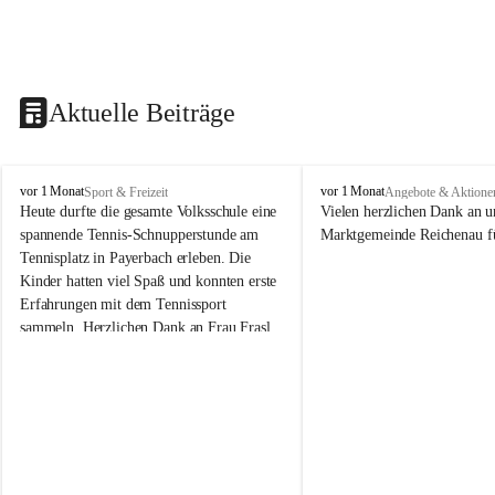
Aktuelle Beiträge
V
V
vor 1 Monat
vor 1 Monat
Sport & Freizeit
Angebote & Aktione
o
o
Heute durfte die gesamte Volksschule eine 
Vielen herzlichen Dank an u
l
l
spannende Tennis-Schnupperstunde am 
Marktgemeinde Reichenau fü
k
k
Tennisplatz in Payerbach erleben. Die 
s
s
Kinder hatten viel Spaß und konnten erste 
s
s
Erfahrungen mit dem Tennissport 
c
c
sammeln. Herzlichen Dank an Frau Frasl 
h
h
u
u
und ihre Trainer für die tolle Betreuung!
l
l
e
e
R
R
e
e
i
i
c
c
h
h