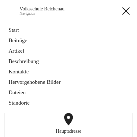
Volksschule Reichenau
Navigation
Volksschule Reichenau
Start
Beiträge
öffnet
Freiwillige Radfahrprüfung
Artikel
in
Externe Webseite
neuem
Beschreibung
Tab
öffnet
Toni Klix Maustraining
in
Externe Webseite
Kontakte
neuem
Tab
Hervorgehobene Bilder
+3
Dateien
Standorte
Hauptadresse