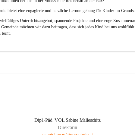
illkommen bei uns in der 
Volksschule
Reichenau an der Rax
! 
ule bietet eine engagierte und herzliche Lernumgebung für Kinder im Grundsch
vielfältiges Unterrichtsangebot, spannende Projekte und eine enge Zusammenar
 Gemeinde möchten wir dazu beitragen, dass sich jedes Kind bei uns wohlfühlt
 lernt.
Dipl.-Päd. VOL Sabine Malleschitz
Direktorin
vs.reichenau@noeschule.at