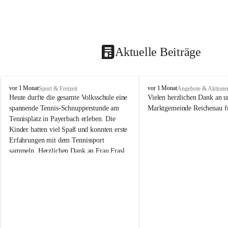
Aktuelle Beiträge
V
V
vor 1 Monat
vor 1 Monat
Sport & Freizeit
Angebote & Aktione
o
o
Heute durfte die gesamte Volksschule eine 
Vielen herzlichen Dank an u
l
l
spannende Tennis-Schnupperstunde am 
Marktgemeinde Reichenau fü
k
k
Tennisplatz in Payerbach erleben. Die 
s
s
Kinder hatten viel Spaß und konnten erste 
s
s
Erfahrungen mit dem Tennissport 
c
c
sammeln. Herzlichen Dank an Frau Frasl 
h
h
u
u
und ihre Trainer für die tolle Betreuung!
l
l
e
e
R
R
e
e
i
i
c
c
h
h