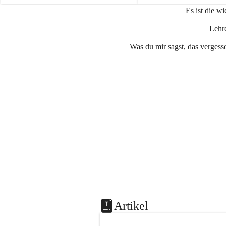
e
e
Es ist die w
n
n
a
a
Lehre
u
u
Was du mir sagst, das vergesse
Artikel