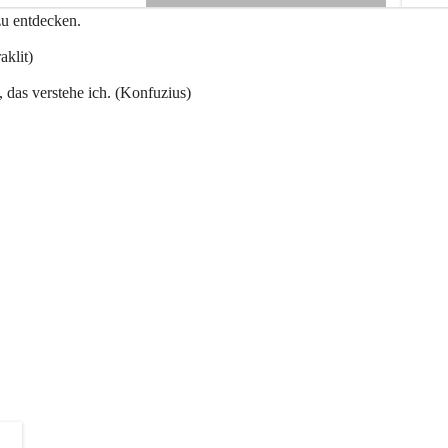
e
zu entdecken.
+3
n
a
aklit)
u
, das verstehe ich. (Konfuzius)