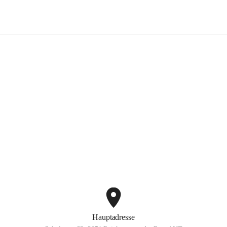
Volksschule Reichenau
+3
Hauptadresse