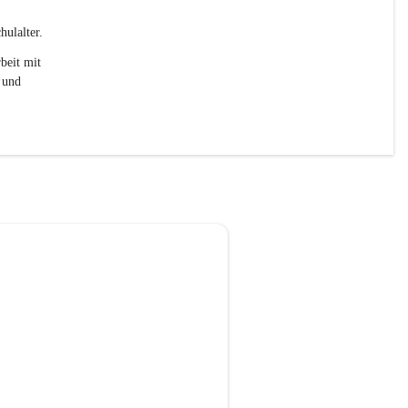
ulalter. 
beit mit 
 und 