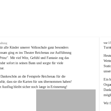
V
vor 1
altung
o
ür alle Kinder unserer Volksschule ganz besonders 
Turnt
l
nsam ging es ins Theater Reichenau zur Aufführung 
Heute
k
Prinz“. Mit viel Witz, Gefühl und Fantasie zog das 
s
Wette
der sofort in seinen Bann und sorgte für viele 
s
Stati
ter.
c
unser
h
 Dankeschön an die Festspiele Reichenau für die 
u
Ein h
für, dass sie die Karten für uns übernommen haben! 
l
Organ
r Ausflug bleibt sicher noch lange in Erinnerung!
e
Danke
R
mögli
e
i
Wir f
c
h