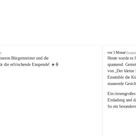
V
vor 1 Monat
n
Veranst
o
nseren Bürgermeister und die 
Heute wurde es f
l
r die erfrischende Eisspende! ☀️🍦
spannend: Gemei
k
von „Der kleine 
s
Ensemble die Kin
s
staunende Gesich
c
h
Ein riesengroßes
u
Einladung und da
l
So ein besondere
e
R
e
i
c
h