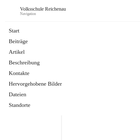
Volksschule Reichenau
Navigation
Start
Beiträge
öffnet
Freiwillige Radfahrprüfung
Artikel
in
Externe Webseite
neuem
Beschreibung
Tab
öffnet
Toni Klix Maustraining
in
Externe Webseite
Kontakte
neuem
Tab
Hervorgehobene Bilder
Dateien
Standorte