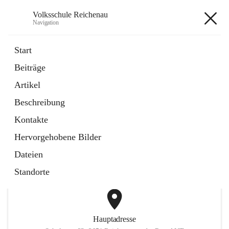
Volksschule Reichenau
Navigation
Volksschule Reichenau
Start
Beiträge
öffnet
Freiwillige Radfahrprüfung
Artikel
in
Externe Webseite
neuem
Beschreibung
Tab
öffnet
Toni Klix Maustraining
in
Externe Webseite
Kontakte
neuem
Tab
Hervorgehobene Bilder
+3
Dateien
Standorte
Hauptadresse