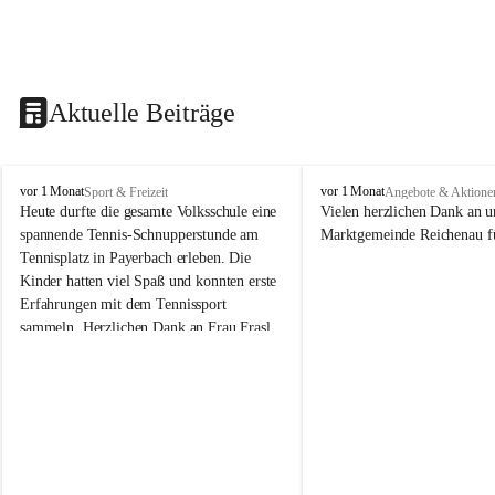
Aktuelle Beiträge
V
V
vor 1 Monat
vor 1 Monat
Sport & Freizeit
Angebote & Aktione
o
o
Heute durfte die gesamte Volksschule eine 
Vielen herzlichen Dank an u
l
l
spannende Tennis-Schnupperstunde am 
Marktgemeinde Reichenau fü
k
k
Tennisplatz in Payerbach erleben. Die 
s
s
Kinder hatten viel Spaß und konnten erste 
s
s
Erfahrungen mit dem Tennissport 
c
c
sammeln. Herzlichen Dank an Frau Frasl 
h
h
u
u
und ihre Trainer für die tolle Betreuung!
l
l
e
e
R
R
e
e
i
i
c
c
h
h