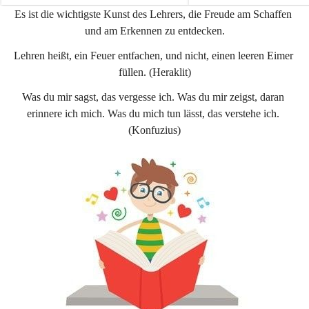
e
e
Es ist die wichtigste Kunst des Lehrers, die Freude am Schaffen 
n
n
und am Erkennen zu entdecken.
a
a
u
u
Lehren heißt, ein Feuer entfachen, und nicht, einen leeren Eimer 
füllen. (Heraklit)
Was du mir sagst, das vergesse ich. Was du mir zeigst, daran 
erinnere ich mich. Was du mich tun lässt, das verstehe ich. 
(Konfuzius)