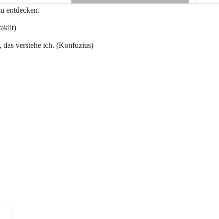
e
zu entdecken.
+3
n
a
aklit)
u
, das verstehe ich. (Konfuzius)