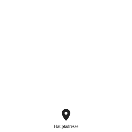
Volksschule Reichenau
+3
Hauptadresse