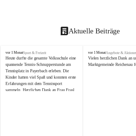
Aktuelle Beiträge
V
V
vor 1 Monat
vor 1 Monat
Sport & Freizeit
Angebote & Aktione
o
o
Heute durfte die gesamte Volksschule eine 
Vielen herzlichen Dank an u
l
l
spannende Tennis-Schnupperstunde am 
Marktgemeinde Reichenau fü
k
k
Tennisplatz in Payerbach erleben. Die 
s
s
Kinder hatten viel Spaß und konnten erste 
s
s
Erfahrungen mit dem Tennissport 
c
c
sammeln. Herzlichen Dank an Frau Frasl 
h
h
u
u
und ihre Trainer für die tolle Betreuung!
l
l
e
e
R
R
e
e
i
i
c
c
h
h