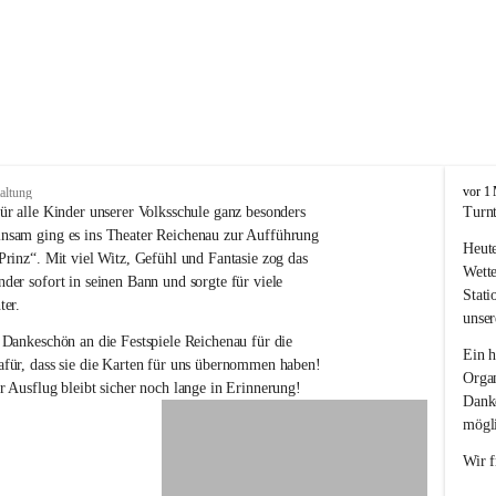
V
vor 1
altung
o
ür alle Kinder unserer Volksschule ganz besonders 
Turnt
l
nsam ging es ins Theater Reichenau zur Aufführung 
Heute
k
Prinz“. Mit viel Witz, Gefühl und Fantasie zog das 
s
Wette
der sofort in seinen Bann und sorgte für viele 
s
Stati
ter.
c
unser
h
 Dankeschön an die Festspiele Reichenau für die 
u
Ein h
für, dass sie die Karten für uns übernommen haben! 
l
Organ
r Ausflug bleibt sicher noch lange in Erinnerung!
e
Danke
R
mögli
e
i
Wir f
c
h