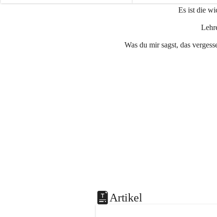
e
e
Es ist die w
n
n
a
a
Lehre
u
u
Was du mir sagst, das vergesse
Artikel