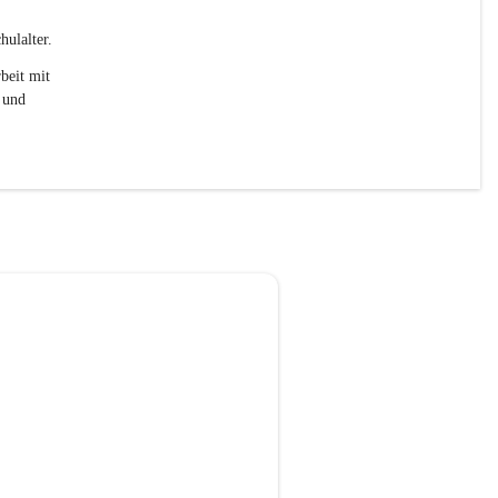
ulalter. 
beit mit 
 und 