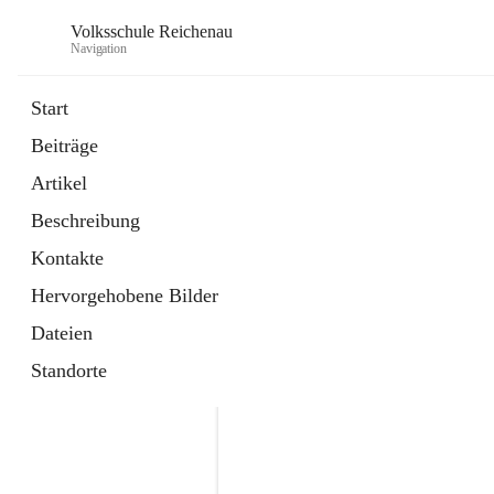
Volksschule Reichenau
Navigation
Start
Beiträge
öffnet
Freiwillige Radfahrprüfung
Artikel
in
Externe Webseite
neuem
Beschreibung
Tab
öffnet
Toni Klix Maustraining
in
Externe Webseite
Kontakte
neuem
Tab
Hervorgehobene Bilder
Dateien
Standorte