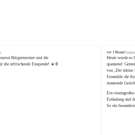
V
vor 1 Monat
n
Veranst
o
nseren Bürgermeister und die 
Heute wurde es f
l
r die erfrischende Eisspende! ☀️🍦
spannend: Gemei
k
von „Der kleine 
s
Ensemble die Kin
s
staunende Gesich
c
h
Ein riesengroßes
u
Einladung und da
l
So ein besondere
e
R
e
i
c
h