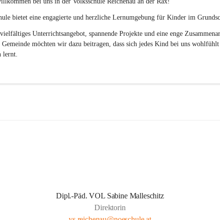
illkommen bei uns in der 
Volksschule
Reichenau an der Rax
! 
ule bietet eine engagierte und herzliche Lernumgebung für Kinder im Grundsch
vielfältiges Unterrichtsangebot, spannende Projekte und eine enge Zusammenar
 Gemeinde möchten wir dazu beitragen, dass sich jedes Kind bei uns wohlfühlt
 lernt.
Dipl.-Päd. VOL Sabine Malleschitz
Direktorin
vs.reichenau@noeschule.at