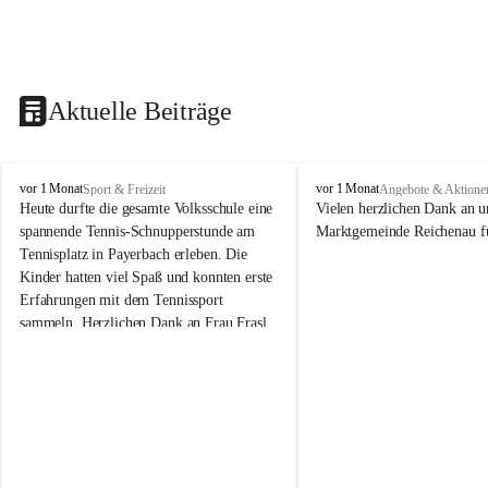
Aktuelle Beiträge
V
V
vor 1 Monat
vor 1 Monat
Sport & Freizeit
Angebote & Aktione
o
o
Heute durfte die gesamte Volksschule eine 
Vielen herzlichen Dank an u
l
l
spannende Tennis-Schnupperstunde am 
Marktgemeinde Reichenau fü
k
k
Tennisplatz in Payerbach erleben. Die 
s
s
Kinder hatten viel Spaß und konnten erste 
s
s
Erfahrungen mit dem Tennissport 
c
c
sammeln. Herzlichen Dank an Frau Frasl 
h
h
u
u
und ihre Trainer für die tolle Betreuung!
l
l
e
e
R
R
e
e
i
i
c
c
h
h