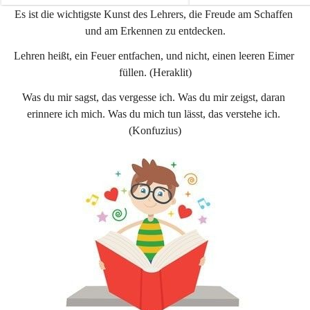
e
e
Es ist die wichtigste Kunst des Lehrers, die Freude am Schaffen 
n
n
und am Erkennen zu entdecken.
a
a
u
u
Lehren heißt, ein Feuer entfachen, und nicht, einen leeren Eimer 
füllen. (Heraklit)
Was du mir sagst, das vergesse ich. Was du mir zeigst, daran 
erinnere ich mich. Was du mich tun lässt, das verstehe ich. 
(Konfuzius)