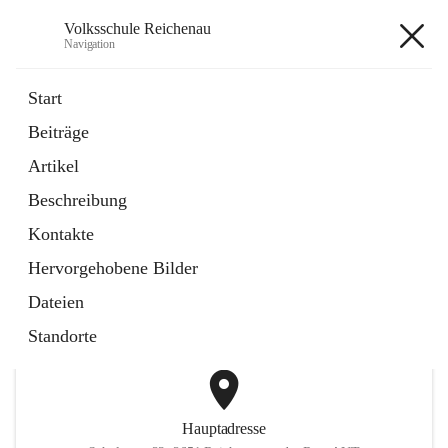
Volksschule Reichenau
Navigation
Volksschule Reichenau
Start
Beiträge
öffnet
Freiwillige Radfahrprüfung
Artikel
in
Externe Webseite
neuem
Beschreibung
Tab
öffnet
Toni Klix Maustraining
in
Externe Webseite
Kontakte
neuem
Tab
Hervorgehobene Bilder
+3
Dateien
Standorte
Hauptadresse