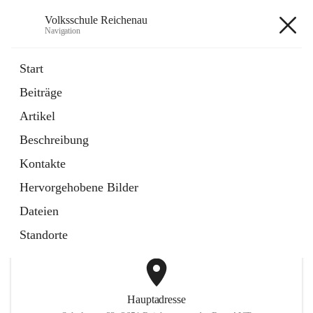
Volksschule Reichenau
Navigation
Volksschule Reichenau
Start
Beiträge
öffnet
Freiwillige Radfahrprüfung
Artikel
in
Externe Webseite
neuem
Beschreibung
Tab
öffnet
Toni Klix Maustraining
in
Externe Webseite
Kontakte
neuem
Tab
Hervorgehobene Bilder
+3
Dateien
Standorte
Hauptadresse