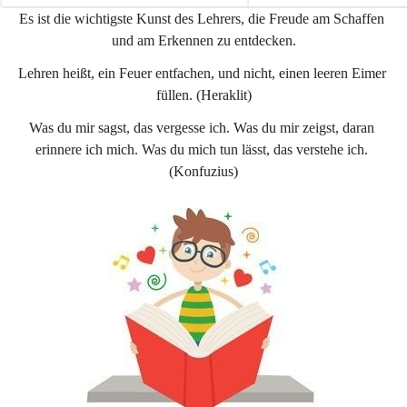
e
e
Es ist die wichtigste Kunst des Lehrers, die Freude am Schaffen 
n
n
und am Erkennen zu entdecken.
a
a
u
u
Lehren heißt, ein Feuer entfachen, und nicht, einen leeren Eimer 
füllen. (Heraklit)
Was du mir sagst, das vergesse ich. Was du mir zeigst, daran 
erinnere ich mich. Was du mich tun lässt, das verstehe ich. 
(Konfuzius)