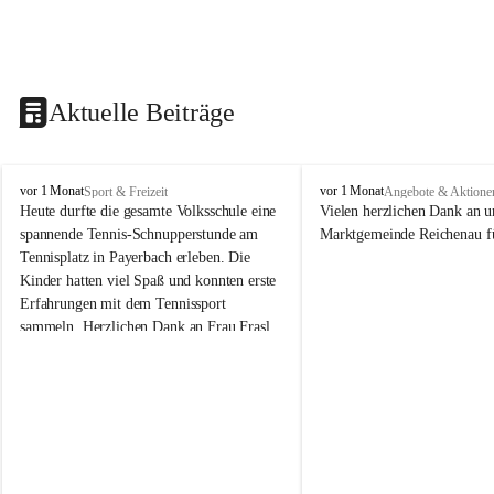
Aktuelle Beiträge
V
V
vor 1 Monat
vor 1 Monat
Sport & Freizeit
Angebote & Aktione
o
o
Heute durfte die gesamte Volksschule eine 
Vielen herzlichen Dank an u
l
l
spannende Tennis-Schnupperstunde am 
Marktgemeinde Reichenau fü
k
k
Tennisplatz in Payerbach erleben. Die 
s
s
Kinder hatten viel Spaß und konnten erste 
s
s
Erfahrungen mit dem Tennissport 
c
c
sammeln. Herzlichen Dank an Frau Frasl 
h
h
u
u
und ihre Trainer für die tolle Betreuung!
l
l
e
e
R
R
e
e
i
i
c
c
h
h