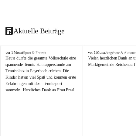
Aktuelle Beiträge
V
V
vor 1 Monat
vor 1 Monat
Sport & Freizeit
Angebote & Aktione
o
o
Heute durfte die gesamte Volksschule eine 
Vielen herzlichen Dank an u
l
l
spannende Tennis-Schnupperstunde am 
Marktgemeinde Reichenau fü
k
k
Tennisplatz in Payerbach erleben. Die 
s
s
Kinder hatten viel Spaß und konnten erste 
s
s
Erfahrungen mit dem Tennissport 
c
c
sammeln. Herzlichen Dank an Frau Frasl 
h
h
u
u
und ihre Trainer für die tolle Betreuung!
l
l
e
e
R
R
e
e
i
i
c
c
h
h