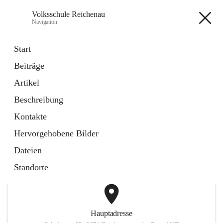
Volksschule Reichenau
Navigation
Volksschule Reichenau
Start
Beiträge
öffnet
Freiwillige Radfahrprüfung
Artikel
in
Externe Webseite
neuem
Beschreibung
Tab
öffnet
Toni Klix Maustraining
in
Externe Webseite
Kontakte
neuem
Tab
Hervorgehobene Bilder
+3
Dateien
Standorte
Hauptadresse