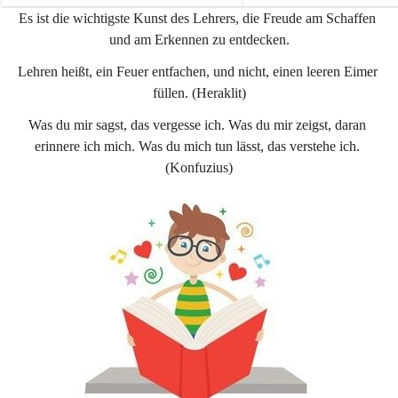
e
e
Es ist die wichtigste Kunst des Lehrers, die Freude am Schaffen 
n
n
und am Erkennen zu entdecken.
a
a
u
u
Lehren heißt, ein Feuer entfachen, und nicht, einen leeren Eimer 
füllen. (Heraklit)
Was du mir sagst, das vergesse ich. Was du mir zeigst, daran 
erinnere ich mich. Was du mich tun lässt, das verstehe ich. 
(Konfuzius)