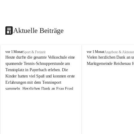
Aktuelle Beiträge
V
V
vor 1 Monat
vor 1 Monat
Sport & Freizeit
Angebote & Aktione
o
o
Heute durfte die gesamte Volksschule eine 
Vielen herzlichen Dank an u
l
l
spannende Tennis-Schnupperstunde am 
Marktgemeinde Reichenau fü
k
k
Tennisplatz in Payerbach erleben. Die 
s
s
Kinder hatten viel Spaß und konnten erste 
s
s
Erfahrungen mit dem Tennissport 
c
c
sammeln. Herzlichen Dank an Frau Frasl 
h
h
u
u
und ihre Trainer für die tolle Betreuung!
l
l
e
e
R
R
e
e
i
i
c
c
h
h