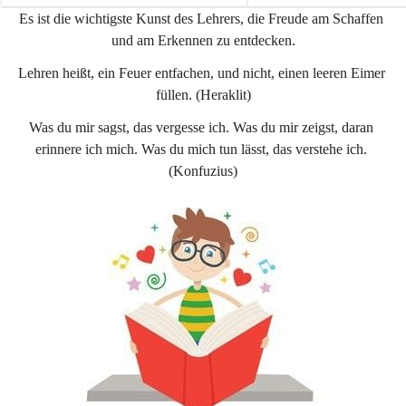
e
e
Es ist die wichtigste Kunst des Lehrers, die Freude am Schaffen 
n
n
und am Erkennen zu entdecken.
a
a
u
u
Lehren heißt, ein Feuer entfachen, und nicht, einen leeren Eimer 
füllen. (Heraklit)
Was du mir sagst, das vergesse ich. Was du mir zeigst, daran 
erinnere ich mich. Was du mich tun lässt, das verstehe ich. 
(Konfuzius)