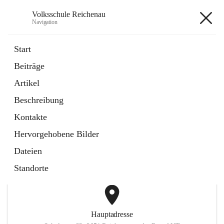
Volksschule Reichenau
Navigation
Volksschule Reichenau
Start
Beiträge
öffnet
Freiwillige Radfahrprüfung
Artikel
in
Externe Webseite
neuem
Beschreibung
Tab
öffnet
Toni Klix Maustraining
in
Externe Webseite
Kontakte
neuem
Tab
Hervorgehobene Bilder
+3
Dateien
Standorte
Hauptadresse