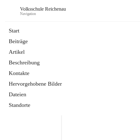
Volksschule Reichenau
Navigation
Start
Beiträge
öffnet
Freiwillige Radfahrprüfung
Artikel
in
Externe Webseite
neuem
Beschreibung
Tab
öffnet
Toni Klix Maustraining
in
Externe Webseite
Kontakte
neuem
Tab
Hervorgehobene Bilder
Dateien
Standorte