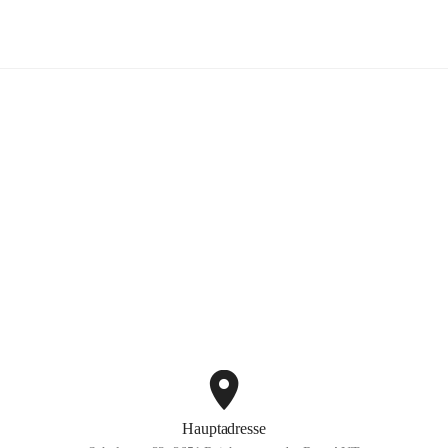
Volksschule Reichenau
+3
Hauptadresse