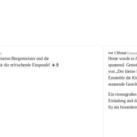
V
vor 1 Monat
n
Veranst
o
nseren Bürgermeister und die 
Heute wurde es f
l
r die erfrischende Eisspende! ☀️🍦
spannend: Gemei
k
von „Der kleine 
s
Ensemble die Kin
s
staunende Gesich
c
h
Ein riesengroßes
u
Einladung und da
l
So ein besondere
e
R
e
i
c
h