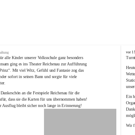
V
vor 1
altung
o
ür alle Kinder unserer Volksschule ganz besonders 
Turnt
l
nsam ging es ins Theater Reichenau zur Aufführung 
Heute
k
Prinz“. Mit viel Witz, Gefühl und Fantasie zog das 
s
Wette
der sofort in seinen Bann und sorgte für viele 
s
Stati
ter.
c
unser
h
 Dankeschön an die Festspiele Reichenau für die 
u
Ein h
für, dass sie die Karten für uns übernommen haben! 
l
Organ
r Ausflug bleibt sicher noch lange in Erinnerung!
e
Danke
R
mögli
e
i
Wir f
c
h