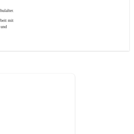
ulalter. 
beit mit 
 und 