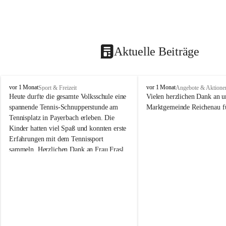
Aktuelle Beiträge
V
V
vor 1 Monat
vor 1 Monat
Sport & Freizeit
Angebote & Aktione
o
o
Heute durfte die gesamte Volksschule eine 
Vielen herzlichen Dank an u
l
l
spannende Tennis-Schnupperstunde am 
Marktgemeinde Reichenau fü
k
k
Tennisplatz in Payerbach erleben. Die 
s
s
Kinder hatten viel Spaß und konnten erste 
s
s
Erfahrungen mit dem Tennissport 
c
c
sammeln. Herzlichen Dank an Frau Frasl 
h
h
u
u
und ihre Trainer für die tolle Betreuung!
l
l
e
e
R
R
e
e
i
i
c
c
h
h