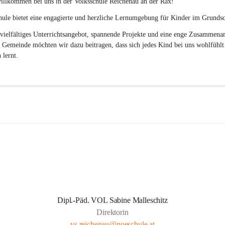
illkommen bei uns in der 
Volksschule
Reichenau an der Rax
! 
ule bietet eine engagierte und herzliche Lernumgebung für Kinder im Grundsch
vielfältiges Unterrichtsangebot, spannende Projekte und eine enge Zusammenar
 Gemeinde möchten wir dazu beitragen, dass sich jedes Kind bei uns wohlfühlt
 lernt.
Dipl.-Päd. VOL Sabine Malleschitz
Direktorin
vs.reichenau@noeschule.at