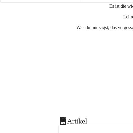
e
e
Es ist die w
n
n
a
a
Lehre
u
u
Was du mir sagst, das vergesse
Artikel