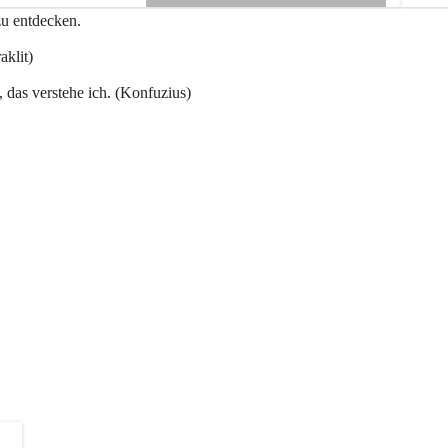
e
zu entdecken.
+3
n
a
aklit)
u
, das verstehe ich. (Konfuzius)