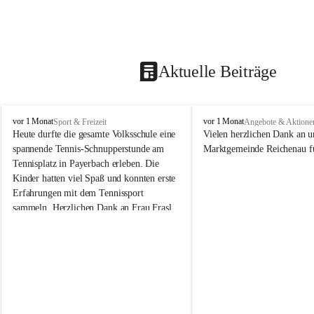
Aktuelle Beiträge
V
V
vor 1 Monat
vor 1 Monat
Sport & Freizeit
Angebote & Aktione
o
o
Heute durfte die gesamte Volksschule eine 
Vielen herzlichen Dank an u
l
l
spannende Tennis-Schnupperstunde am 
Marktgemeinde Reichenau fü
k
k
Tennisplatz in Payerbach erleben. Die 
s
s
Kinder hatten viel Spaß und konnten erste 
s
s
Erfahrungen mit dem Tennissport 
c
c
sammeln. Herzlichen Dank an Frau Frasl 
h
h
u
u
und ihre Trainer für die tolle Betreuung!
l
l
e
e
R
R
e
e
i
i
c
c
h
h