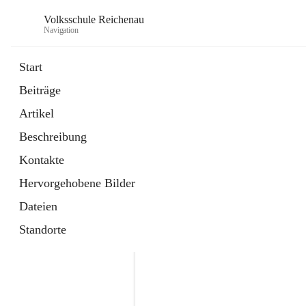
Volksschule Reichenau
Navigation
Start
Beiträge
öffnet
Freiwillige Radfahrprüfung
Artikel
in
Externe Webseite
neuem
Beschreibung
Tab
öffnet
Toni Klix Maustraining
in
Externe Webseite
Kontakte
neuem
Tab
Hervorgehobene Bilder
Dateien
Standorte