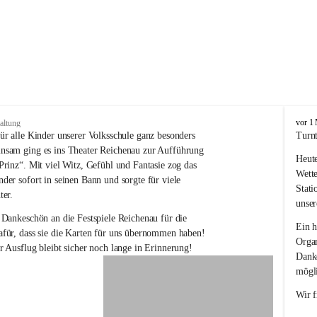
V
vor 1
altung
o
ür alle Kinder unserer Volksschule ganz besonders 
Turnt
l
nsam ging es ins Theater Reichenau zur Aufführung 
Heute
k
Prinz“. Mit viel Witz, Gefühl und Fantasie zog das 
s
Wette
der sofort in seinen Bann und sorgte für viele 
s
Stati
ter.
c
unser
h
 Dankeschön an die Festspiele Reichenau für die 
u
Ein h
für, dass sie die Karten für uns übernommen haben! 
l
Organ
r Ausflug bleibt sicher noch lange in Erinnerung!
e
Danke
R
mögli
e
i
Wir f
c
h