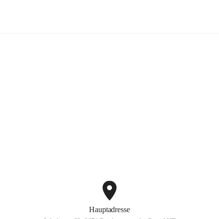
Volksschule Reichenau
+3
Hauptadresse