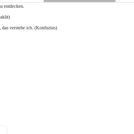
e
zu entdecken.
+3
n
a
aklit)
u
, das verstehe ich. (Konfuzius)