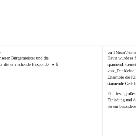
V
vor 1 Monat
n
Veranst
o
nseren Bürgermeister und die 
Heute wurde es f
l
r die erfrischende Eisspende! ☀️🍦
spannend: Gemei
k
von „Der kleine 
s
Ensemble die Kin
s
staunende Gesich
c
h
Ein riesengroßes
u
Einladung und da
l
So ein besondere
e
R
e
i
c
h