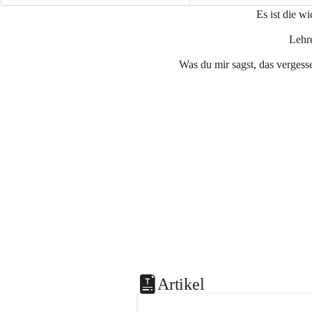
e
e
Es ist die w
n
n
a
a
Lehre
u
u
Was du mir sagst, das vergesse
Artikel