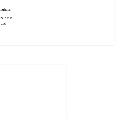
ulalter. 
beit mit 
 und 