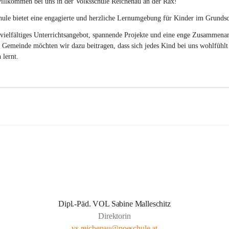
illkommen bei uns in der 
Volksschule
Reichenau an der Rax
! 
ule bietet eine engagierte und herzliche Lernumgebung für Kinder im Grundsch
vielfältiges Unterrichtsangebot, spannende Projekte und eine enge Zusammenar
 Gemeinde möchten wir dazu beitragen, dass sich jedes Kind bei uns wohlfühlt
 lernt.
Dipl.-Päd. VOL Sabine Malleschitz
Direktorin
vs.reichenau@noeschule.at