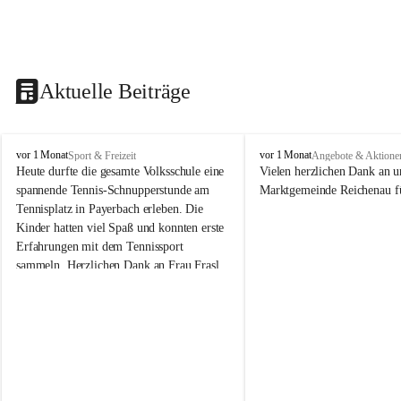
Aktuelle Beiträge
V
V
vor 1 Monat
vor 1 Monat
Sport & Freizeit
Angebote & Aktione
o
o
Heute durfte die gesamte Volksschule eine 
Vielen herzlichen Dank an u
l
l
spannende Tennis-Schnupperstunde am 
Marktgemeinde Reichenau fü
k
k
Tennisplatz in Payerbach erleben. Die 
s
s
Kinder hatten viel Spaß und konnten erste 
s
s
Erfahrungen mit dem Tennissport 
c
c
sammeln. Herzlichen Dank an Frau Frasl 
h
h
u
u
und ihre Trainer für die tolle Betreuung!
l
l
e
e
R
R
e
e
i
i
c
c
h
h