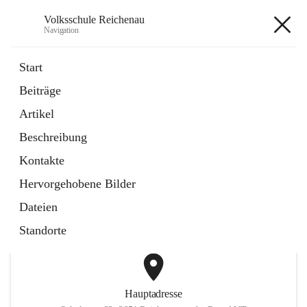
Volksschule Reichenau
Navigation
Volksschule Reichenau
Start
Beiträge
öffnet
Freiwillige Radfahrprüfung
Artikel
in
Externe Webseite
neuem
Beschreibung
Tab
öffnet
Toni Klix Maustraining
in
Externe Webseite
Kontakte
neuem
Tab
Hervorgehobene Bilder
+3
Dateien
Standorte
Hauptadresse