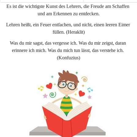
e
e
Es ist die wichtigste Kunst des Lehrers, die Freude am Schaffen 
n
n
und am Erkennen zu entdecken.
a
a
u
u
Lehren heißt, ein Feuer entfachen, und nicht, einen leeren Eimer 
füllen. (Heraklit)
Was du mir sagst, das vergesse ich. Was du mir zeigst, daran 
erinnere ich mich. Was du mich tun lässt, das verstehe ich. 
(Konfuzius)