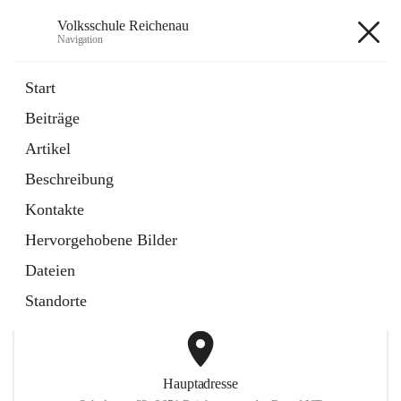
Volksschule Reichenau
Navigation
Volksschule Reichenau
Start
Beiträge
öffnet
Freiwillige Radfahrprüfung
Artikel
in
Externe Webseite
neuem
Beschreibung
Tab
öffnet
Toni Klix Maustraining
in
Externe Webseite
Kontakte
neuem
Tab
Hervorgehobene Bilder
+3
Dateien
Standorte
Hauptadresse