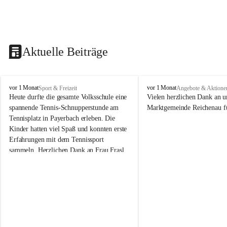
Aktuelle Beiträge
V
V
vor 1 Monat
vor 1 Monat
Sport & Freizeit
Angebote & Aktione
o
o
Heute durfte die gesamte Volksschule eine 
Vielen herzlichen Dank an u
l
l
spannende Tennis-Schnupperstunde am 
Marktgemeinde Reichenau fü
k
k
Tennisplatz in Payerbach erleben. Die 
s
s
Kinder hatten viel Spaß und konnten erste 
s
s
Erfahrungen mit dem Tennissport 
c
c
sammeln. Herzlichen Dank an Frau Frasl 
h
h
u
u
und ihre Trainer für die tolle Betreuung!
l
l
e
e
R
R
e
e
i
i
c
c
h
h