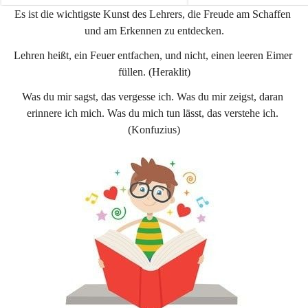
e
e
Es ist die wichtigste Kunst des Lehrers, die Freude am Schaffen 
n
n
und am Erkennen zu entdecken.
a
a
u
u
Lehren heißt, ein Feuer entfachen, und nicht, einen leeren Eimer 
füllen. (Heraklit)
Was du mir sagst, das vergesse ich. Was du mir zeigst, daran 
erinnere ich mich. Was du mich tun lässt, das verstehe ich. 
(Konfuzius)