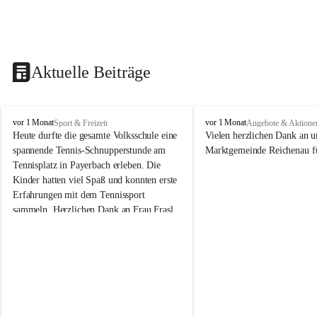
Aktuelle Beiträge
V
V
vor 1 Monat
vor 1 Monat
Sport & Freizeit
Angebote & Aktione
o
o
Heute durfte die gesamte Volksschule eine 
Vielen herzlichen Dank an u
l
l
spannende Tennis-Schnupperstunde am 
Marktgemeinde Reichenau fü
k
k
Tennisplatz in Payerbach erleben. Die 
s
s
Kinder hatten viel Spaß und konnten erste 
s
s
Erfahrungen mit dem Tennissport 
c
c
sammeln. Herzlichen Dank an Frau Frasl 
h
h
u
u
und ihre Trainer für die tolle Betreuung!
l
l
e
e
R
R
e
e
i
i
c
c
h
h