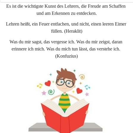
e
e
Es ist die wichtigste Kunst des Lehrers, die Freude am Schaffen 
n
n
und am Erkennen zu entdecken.
a
a
u
u
Lehren heißt, ein Feuer entfachen, und nicht, einen leeren Eimer 
füllen. (Heraklit)
Was du mir sagst, das vergesse ich. Was du mir zeigst, daran 
erinnere ich mich. Was du mich tun lässt, das verstehe ich. 
(Konfuzius)