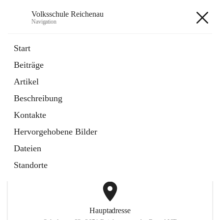
Volksschule Reichenau
Navigation
Volksschule Reichenau
Start
Beiträge
öffnet
Freiwillige Radfahrprüfung
Artikel
in
Externe Webseite
neuem
Beschreibung
Tab
öffnet
Toni Klix Maustraining
in
Externe Webseite
Kontakte
neuem
Tab
Hervorgehobene Bilder
+3
Dateien
Standorte
Hauptadresse