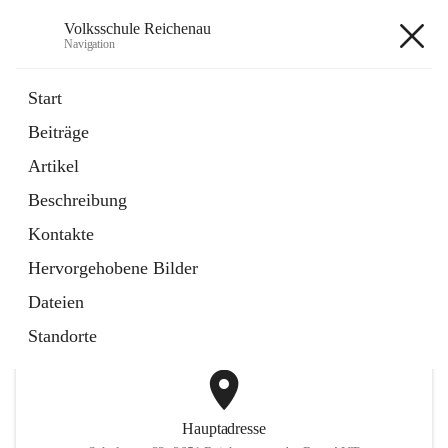
Volksschule Reichenau
Navigation
Volksschule Reichenau
Start
Beiträge
öffnet
Freiwillige Radfahrprüfung
Artikel
in
Externe Webseite
neuem
Beschreibung
Tab
öffnet
Toni Klix Maustraining
in
Externe Webseite
Kontakte
neuem
Tab
Hervorgehobene Bilder
+3
Dateien
Standorte
Hauptadresse