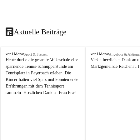
Aktuelle Beiträge
V
V
vor 1 Monat
vor 1 Monat
Sport & Freizeit
Angebote & Aktione
o
o
Heute durfte die gesamte Volksschule eine 
Vielen herzlichen Dank an u
l
l
spannende Tennis-Schnupperstunde am 
Marktgemeinde Reichenau fü
k
k
Tennisplatz in Payerbach erleben. Die 
s
s
Kinder hatten viel Spaß und konnten erste 
s
s
Erfahrungen mit dem Tennissport 
c
c
sammeln. Herzlichen Dank an Frau Frasl 
h
h
u
u
und ihre Trainer für die tolle Betreuung!
l
l
e
e
R
R
e
e
i
i
c
c
h
h