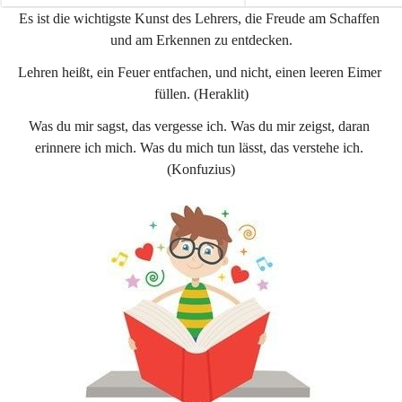
e
e
Es ist die wichtigste Kunst des Lehrers, die Freude am Schaffen 
n
n
und am Erkennen zu entdecken.
a
a
u
u
Lehren heißt, ein Feuer entfachen, und nicht, einen leeren Eimer 
füllen. (Heraklit)
Was du mir sagst, das vergesse ich. Was du mir zeigst, daran 
erinnere ich mich. Was du mich tun lässt, das verstehe ich. 
(Konfuzius)