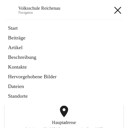
Volksschule Reichenau
Navigation
Volksschule Reichenau
Start
Beiträge
öffnet
Freiwillige Radfahrprüfung
Artikel
in
Externe Webseite
neuem
Beschreibung
Tab
öffnet
Toni Klix Maustraining
in
Externe Webseite
Kontakte
neuem
Tab
Hervorgehobene Bilder
+3
Dateien
Standorte
Hauptadresse