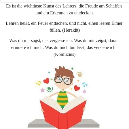
e
e
Es ist die wichtigste Kunst des Lehrers, die Freude am Schaffen 
n
n
und am Erkennen zu entdecken.
a
a
u
u
Lehren heißt, ein Feuer entfachen, und nicht, einen leeren Eimer 
füllen. (Heraklit)
Was du mir sagst, das vergesse ich. Was du mir zeigst, daran 
erinnere ich mich. Was du mich tun lässt, das verstehe ich. 
(Konfuzius)