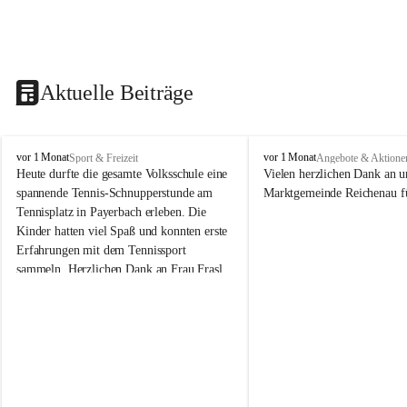
Aktuelle Beiträge
V
V
vor 1 Monat
vor 1 Monat
Sport & Freizeit
Angebote & Aktione
o
o
Heute durfte die gesamte Volksschule eine 
Vielen herzlichen Dank an u
l
l
spannende Tennis-Schnupperstunde am 
Marktgemeinde Reichenau fü
k
k
Tennisplatz in Payerbach erleben. Die 
s
s
Kinder hatten viel Spaß und konnten erste 
s
s
Erfahrungen mit dem Tennissport 
c
c
sammeln. Herzlichen Dank an Frau Frasl 
h
h
u
u
und ihre Trainer für die tolle Betreuung!
l
l
e
e
R
R
e
e
i
i
c
c
h
h