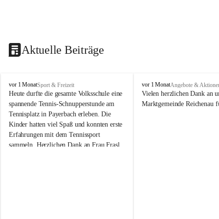
Aktuelle Beiträge
V
V
vor 1 Monat
vor 1 Monat
Sport & Freizeit
Angebote & Aktione
o
o
Heute durfte die gesamte Volksschule eine 
Vielen herzlichen Dank an u
l
l
spannende Tennis-Schnupperstunde am 
Marktgemeinde Reichenau fü
k
k
Tennisplatz in Payerbach erleben. Die 
s
s
Kinder hatten viel Spaß und konnten erste 
s
s
Erfahrungen mit dem Tennissport 
c
c
sammeln. Herzlichen Dank an Frau Frasl 
h
h
u
u
und ihre Trainer für die tolle Betreuung!
l
l
e
e
R
R
e
e
i
i
c
c
h
h