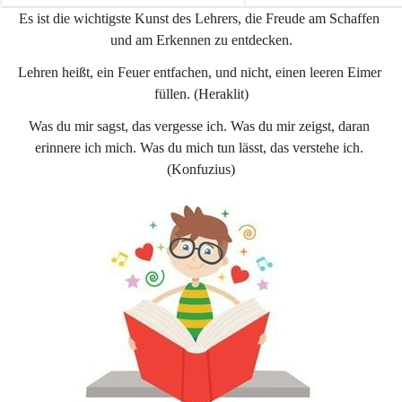
e
e
Es ist die wichtigste Kunst des Lehrers, die Freude am Schaffen 
n
n
und am Erkennen zu entdecken.
a
a
u
u
Lehren heißt, ein Feuer entfachen, und nicht, einen leeren Eimer 
füllen. (Heraklit)
Was du mir sagst, das vergesse ich. Was du mir zeigst, daran 
erinnere ich mich. Was du mich tun lässt, das verstehe ich. 
(Konfuzius)