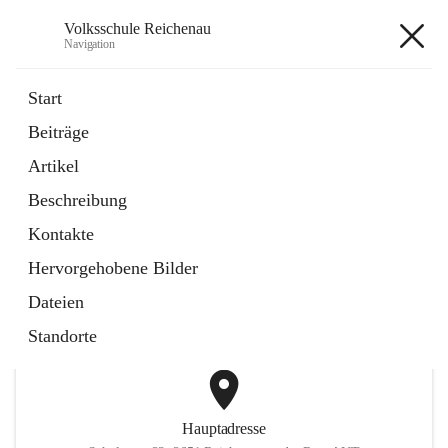
Volksschule Reichenau
Navigation
Volksschule Reichenau
Start
Beiträge
öffnet
Freiwillige Radfahrprüfung
Artikel
in
Externe Webseite
neuem
Beschreibung
Tab
öffnet
Toni Klix Maustraining
in
Externe Webseite
Kontakte
neuem
Tab
Hervorgehobene Bilder
+3
Dateien
Standorte
Hauptadresse