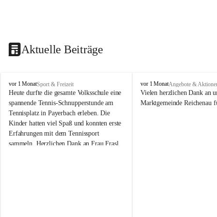
Aktuelle Beiträge
V
V
vor 1 Monat
vor 1 Monat
Sport & Freizeit
Angebote & Aktione
o
o
Heute durfte die gesamte Volksschule eine 
Vielen herzlichen Dank an u
l
l
spannende Tennis-Schnupperstunde am 
Marktgemeinde Reichenau fü
k
k
Tennisplatz in Payerbach erleben. Die 
s
s
Kinder hatten viel Spaß und konnten erste 
s
s
Erfahrungen mit dem Tennissport 
c
c
sammeln. Herzlichen Dank an Frau Frasl 
h
h
u
u
und ihre Trainer für die tolle Betreuung!
l
l
e
e
R
R
e
e
i
i
c
c
h
h