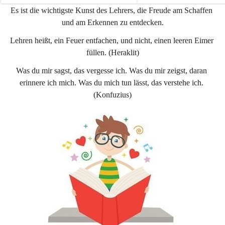
e
e
Es ist die wichtigste Kunst des Lehrers, die Freude am Schaffen 
n
n
und am Erkennen zu entdecken.
a
a
u
u
Lehren heißt, ein Feuer entfachen, und nicht, einen leeren Eimer 
füllen. (Heraklit)
Was du mir sagst, das vergesse ich. Was du mir zeigst, daran 
erinnere ich mich. Was du mich tun lässt, das verstehe ich. 
(Konfuzius)