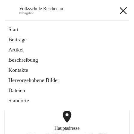
Volksschule Reichenau
Navigation
Volksschule Reichenau
Start
Beiträge
öffnet
Freiwillige Radfahrprüfung
Artikel
in
Externe Webseite
neuem
Beschreibung
Tab
öffnet
Toni Klix Maustraining
in
Externe Webseite
Kontakte
neuem
Tab
Hervorgehobene Bilder
+3
Dateien
Standorte
Hauptadresse