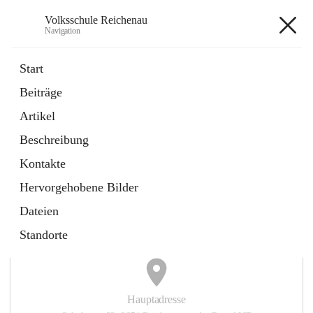
Volksschule Reichenau
Navigation
Volksschule Reichenau
Start
Beiträge
öffnet
Freiwillige Radfahrprüfung
Artikel
in
Externe Webseite
neuem
Beschreibung
Tab
öffnet
Toni Klix Maustraining
in
Externe Webseite
Kontakte
neuem
Tab
Hervorgehobene Bilder
+3
Dateien
Standorte
Hauptadresse