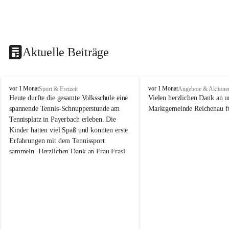
Aktuelle Beiträge
V
V
vor 1 Monat
vor 1 Monat
Sport & Freizeit
Angebote & Aktione
o
o
Heute durfte die gesamte Volksschule eine 
Vielen herzlichen Dank an u
l
l
spannende Tennis-Schnupperstunde am 
Marktgemeinde Reichenau fü
k
k
Tennisplatz in Payerbach erleben. Die 
s
s
Kinder hatten viel Spaß und konnten erste 
s
s
Erfahrungen mit dem Tennissport 
c
c
sammeln. Herzlichen Dank an Frau Frasl 
h
h
u
u
und ihre Trainer für die tolle Betreuung!
l
l
e
e
R
R
e
e
i
i
c
c
h
h