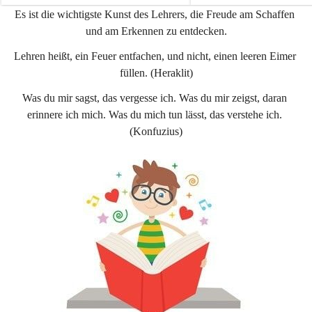
e
e
Es ist die wichtigste Kunst des Lehrers, die Freude am Schaffen 
n
n
und am Erkennen zu entdecken.
a
a
u
u
Lehren heißt, ein Feuer entfachen, und nicht, einen leeren Eimer 
füllen. (Heraklit)
Was du mir sagst, das vergesse ich. Was du mir zeigst, daran 
erinnere ich mich. Was du mich tun lässt, das verstehe ich. 
(Konfuzius)