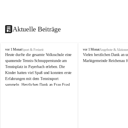
Aktuelle Beiträge
V
V
vor 1 Monat
vor 1 Monat
Sport & Freizeit
Angebote & Aktione
o
o
Heute durfte die gesamte Volksschule eine 
Vielen herzlichen Dank an u
l
l
spannende Tennis-Schnupperstunde am 
Marktgemeinde Reichenau fü
k
k
Tennisplatz in Payerbach erleben. Die 
s
s
Kinder hatten viel Spaß und konnten erste 
s
s
Erfahrungen mit dem Tennissport 
c
c
sammeln. Herzlichen Dank an Frau Frasl 
h
h
u
u
und ihre Trainer für die tolle Betreuung!
l
l
e
e
R
R
e
e
i
i
c
c
h
h