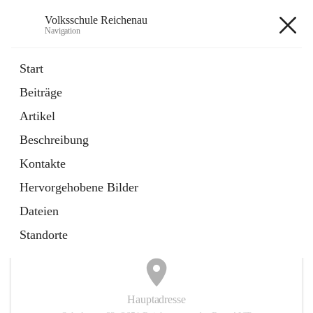
Volksschule Reichenau
Navigation
Volksschule Reichenau
Start
Beiträge
öffnet
Freiwillige Radfahrprüfung
Artikel
in
Externe Webseite
neuem
Beschreibung
Tab
öffnet
Toni Klix Maustraining
in
Externe Webseite
Kontakte
neuem
Tab
Hervorgehobene Bilder
+3
Dateien
Standorte
Hauptadresse