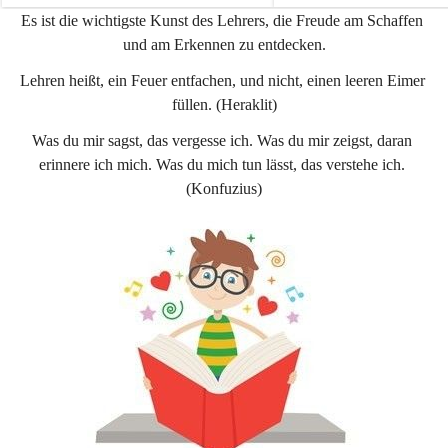
e
e
Es ist die wichtigste Kunst des Lehrers, die Freude am Schaffen 
n
n
und am Erkennen zu entdecken.
a
a
u
u
Lehren heißt, ein Feuer entfachen, und nicht, einen leeren Eimer 
füllen. (Heraklit)
Was du mir sagst, das vergesse ich. Was du mir zeigst, daran 
erinnere ich mich. Was du mich tun lässt, das verstehe ich. 
(Konfuzius)