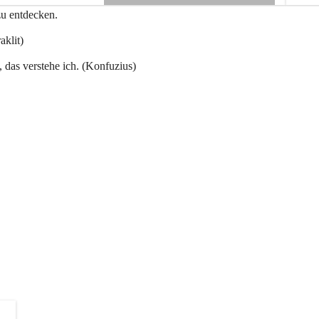
e
zu entdecken.
+3
n
a
aklit)
u
, das verstehe ich. (Konfuzius)