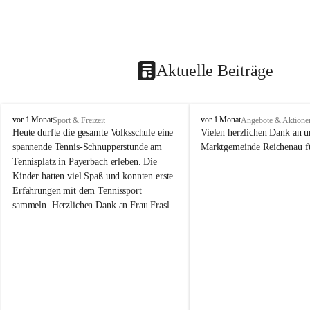
Aktuelle Beiträge
V
V
vor 1 Monat
vor 1 Monat
Sport & Freizeit
Angebote & Aktione
o
o
Heute durfte die gesamte Volksschule eine 
Vielen herzlichen Dank an u
l
l
spannende Tennis-Schnupperstunde am 
Marktgemeinde Reichenau fü
k
k
Tennisplatz in Payerbach erleben. Die 
s
s
Kinder hatten viel Spaß und konnten erste 
s
s
Erfahrungen mit dem Tennissport 
c
c
sammeln. Herzlichen Dank an Frau Frasl 
h
h
u
u
und ihre Trainer für die tolle Betreuung!
l
l
e
e
R
R
e
e
i
i
c
c
h
h