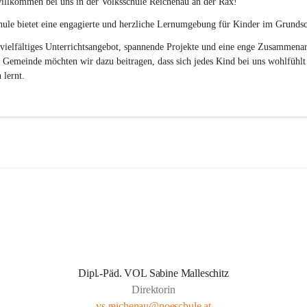
illkommen bei uns in der 
Volksschule
Reichenau an der Rax
! 
ule bietet eine engagierte und herzliche Lernumgebung für Kinder im Grundsch
vielfältiges Unterrichtsangebot, spannende Projekte und eine enge Zusammenar
 Gemeinde möchten wir dazu beitragen, dass sich jedes Kind bei uns wohlfühlt
 lernt.
Dipl.-Päd. VOL Sabine Malleschitz
Direktorin
vs.reichenau@noeschule.at