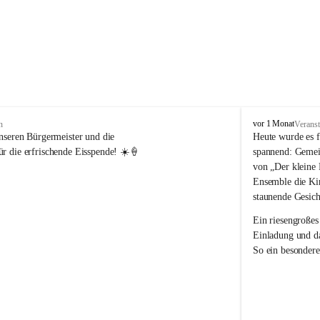
V
vor 1 Monat
n
Veranst
o
nseren Bürgermeister und die 
Heute wurde es f
l
r die erfrischende Eisspende! ☀️🍦
spannend: Gemei
k
von „Der kleine 
s
Ensemble die Kin
s
staunende Gesich
c
h
Ein riesengroßes
u
Einladung und da
l
So ein besondere
e
R
e
i
c
h