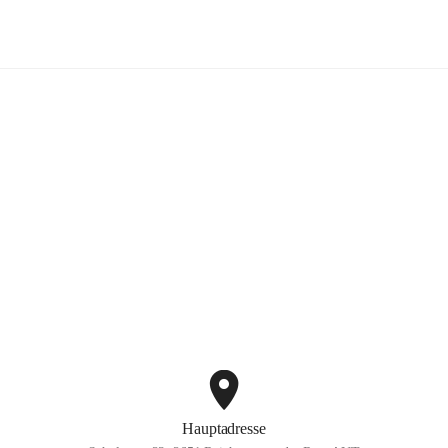
Volksschule Reichenau
+3
Hauptadresse