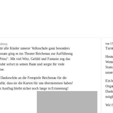
V
vor 1
altung
o
ür alle Kinder unserer Volksschule ganz besonders 
Turnt
l
nsam ging es ins Theater Reichenau zur Aufführung 
Heute
k
Prinz“. Mit viel Witz, Gefühl und Fantasie zog das 
s
Wette
der sofort in seinen Bann und sorgte für viele 
s
Stati
ter.
c
unser
h
 Dankeschön an die Festspiele Reichenau für die 
u
Ein h
für, dass sie die Karten für uns übernommen haben! 
l
Organ
r Ausflug bleibt sicher noch lange in Erinnerung!
e
Danke
R
mögli
e
i
Wir f
c
h