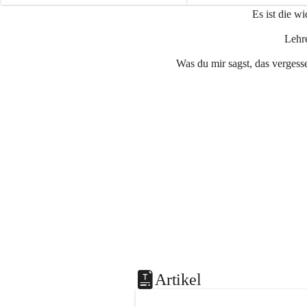
e
e
Es ist die w
n
n
a
a
Lehre
u
u
Was du mir sagst, das vergesse
Artikel