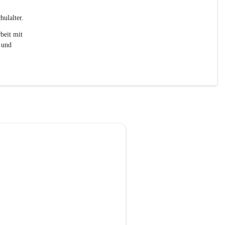
ulalter. 
beit mit 
 und 