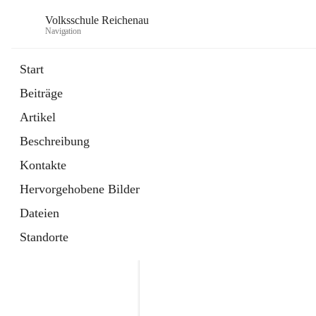
Volksschule Reichenau
Navigation
Start
Beiträge
öffnet
Freiwillige Radfahrprüfung
Artikel
in
Externe Webseite
neuem
Beschreibung
Tab
öffnet
Toni Klix Maustraining
in
Externe Webseite
Kontakte
neuem
Tab
Hervorgehobene Bilder
Dateien
Standorte