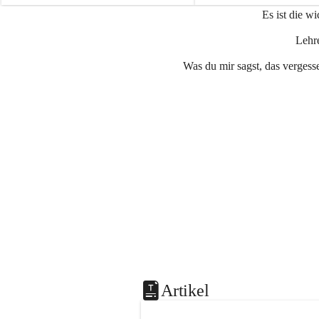
e
e
Es ist die w
n
n
a
a
Lehre
u
u
Was du mir sagst, das vergesse
Artikel