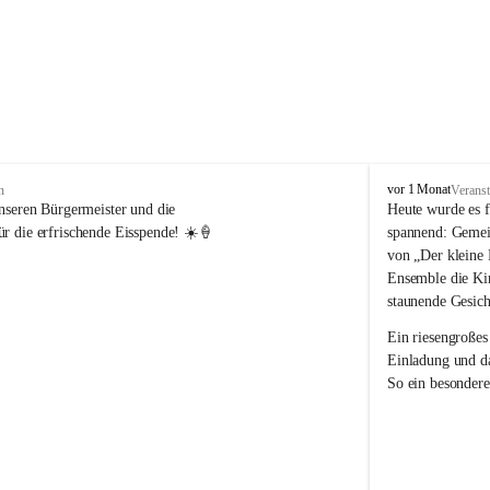
V
vor 1 Monat
n
Veranst
o
nseren Bürgermeister und die 
Heute wurde es f
l
r die erfrischende Eisspende! ☀️🍦
spannend: Gemei
k
von „Der kleine 
s
Ensemble die Kin
s
staunende Gesich
c
h
Ein riesengroßes
u
Einladung und da
l
So ein besondere
e
R
e
i
c
h