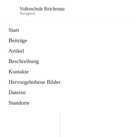
Volksschule Reichenau
Navigation
Start
Beiträge
öffnet
Freiwillige Radfahrprüfung
Artikel
in
Externe Webseite
neuem
Beschreibung
Tab
öffnet
Toni Klix Maustraining
in
Externe Webseite
Kontakte
neuem
Tab
Hervorgehobene Bilder
Dateien
Standorte