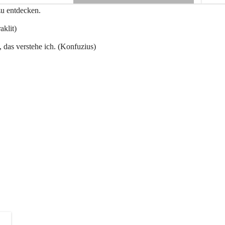
e
zu entdecken.
+3
n
a
aklit)
u
, das verstehe ich. (Konfuzius)