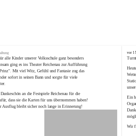
V
vor 1
altung
o
ür alle Kinder unserer Volksschule ganz besonders 
Turnt
l
nsam ging es ins Theater Reichenau zur Aufführung 
Heute
k
Prinz“. Mit viel Witz, Gefühl und Fantasie zog das 
s
Wette
der sofort in seinen Bann und sorgte für viele 
s
Stati
ter.
c
unser
h
 Dankeschön an die Festspiele Reichenau für die 
u
Ein h
für, dass sie die Karten für uns übernommen haben! 
l
Organ
r Ausflug bleibt sicher noch lange in Erinnerung!
e
Danke
R
mögli
e
i
Wir f
c
h