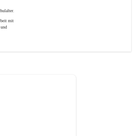
ulalter. 
beit mit 
 und 