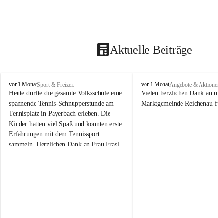
Aktuelle Beiträge
V
V
vor 1 Monat
vor 1 Monat
Sport & Freizeit
Angebote & Aktione
o
o
Heute durfte die gesamte Volksschule eine 
Vielen herzlichen Dank an u
l
l
spannende Tennis-Schnupperstunde am 
Marktgemeinde Reichenau fü
k
k
Tennisplatz in Payerbach erleben. Die 
s
s
Kinder hatten viel Spaß und konnten erste 
s
s
Erfahrungen mit dem Tennissport 
c
c
sammeln. Herzlichen Dank an Frau Frasl 
h
h
u
u
und ihre Trainer für die tolle Betreuung!
l
l
e
e
R
R
e
e
i
i
c
c
h
h