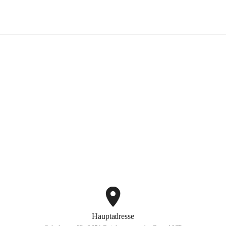
Volksschule Reichenau
+3
Hauptadresse