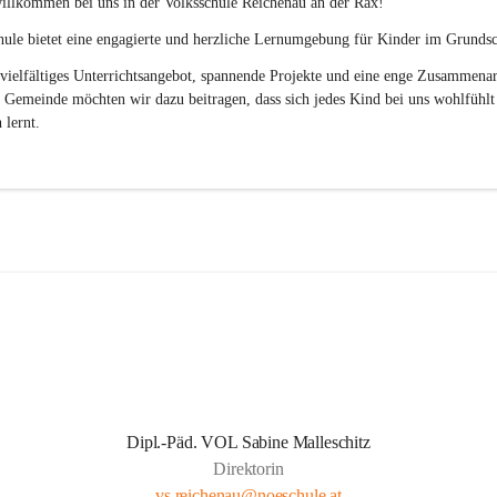
illkommen bei uns in der 
Volksschule
Reichenau an der Rax
! 
ule bietet eine engagierte und herzliche Lernumgebung für Kinder im Grundsch
vielfältiges Unterrichtsangebot, spannende Projekte und eine enge Zusammenar
 Gemeinde möchten wir dazu beitragen, dass sich jedes Kind bei uns wohlfühlt
 lernt.
Dipl.-Päd. VOL Sabine Malleschitz
Direktorin
vs.reichenau@noeschule.at