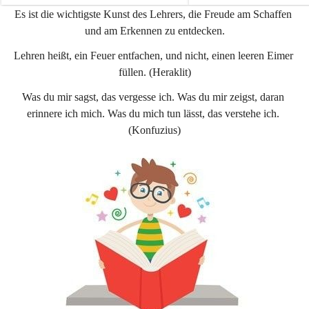
e
e
Es ist die wichtigste Kunst des Lehrers, die Freude am Schaffen 
n
n
und am Erkennen zu entdecken.
a
a
u
u
Lehren heißt, ein Feuer entfachen, und nicht, einen leeren Eimer 
füllen. (Heraklit)
Was du mir sagst, das vergesse ich. Was du mir zeigst, daran 
erinnere ich mich. Was du mich tun lässt, das verstehe ich. 
(Konfuzius)