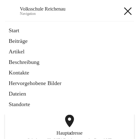
Volksschule Reichenau
Navigation
Volksschule Reichenau
Start
Beiträge
öffnet
Freiwillige Radfahrprüfung
Artikel
in
Externe Webseite
neuem
Beschreibung
Tab
öffnet
Toni Klix Maustraining
in
Externe Webseite
Kontakte
neuem
Tab
Hervorgehobene Bilder
+3
Dateien
Standorte
Hauptadresse