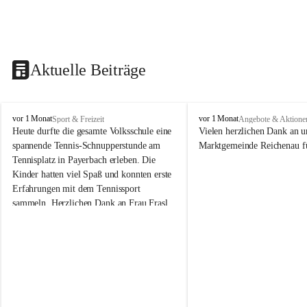
Aktuelle Beiträge
V
V
vor 1 Monat
vor 1 Monat
Sport & Freizeit
Angebote & Aktione
o
o
Heute durfte die gesamte Volksschule eine 
Vielen herzlichen Dank an u
l
l
spannende Tennis-Schnupperstunde am 
Marktgemeinde Reichenau fü
k
k
Tennisplatz in Payerbach erleben. Die 
s
s
Kinder hatten viel Spaß und konnten erste 
s
s
Erfahrungen mit dem Tennissport 
c
c
sammeln. Herzlichen Dank an Frau Frasl 
h
h
u
u
und ihre Trainer für die tolle Betreuung!
l
l
e
e
R
R
e
e
i
i
c
c
h
h