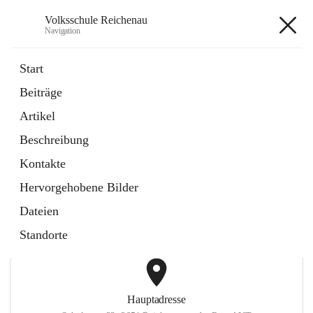
Volksschule Reichenau
Navigation
Volksschule Reichenau
Start
Beiträge
öffnet
Freiwillige Radfahrprüfung
Artikel
in
Externe Webseite
neuem
Beschreibung
Tab
öffnet
Toni Klix Maustraining
in
Externe Webseite
Kontakte
neuem
Tab
Hervorgehobene Bilder
+3
Dateien
Standorte
Hauptadresse