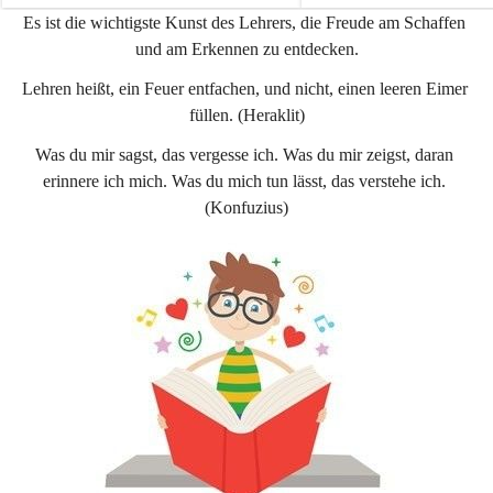
e
e
Es ist die wichtigste Kunst des Lehrers, die Freude am Schaffen 
n
n
und am Erkennen zu entdecken.
a
a
u
u
Lehren heißt, ein Feuer entfachen, und nicht, einen leeren Eimer 
füllen. (Heraklit)
Was du mir sagst, das vergesse ich. Was du mir zeigst, daran 
erinnere ich mich. Was du mich tun lässt, das verstehe ich. 
(Konfuzius)