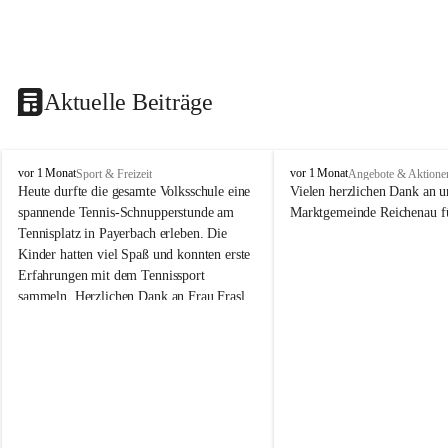
Aktuelle Beiträge
V
V
vor 1 Monat
vor 1 Monat
Sport & Freizeit
Angebote & Aktione
o
o
Heute durfte die gesamte Volksschule eine 
Vielen herzlichen Dank an u
l
l
spannende Tennis-Schnupperstunde am 
Marktgemeinde Reichenau fü
k
k
Tennisplatz in Payerbach erleben. Die 
s
s
Kinder hatten viel Spaß und konnten erste 
s
s
Erfahrungen mit dem Tennissport 
c
c
sammeln. Herzlichen Dank an Frau Frasl 
h
h
u
u
und ihre Trainer für die tolle Betreuung!
l
l
e
e
R
R
e
e
i
i
c
c
h
h