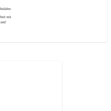
ulalter. 
beit mit 
 und 