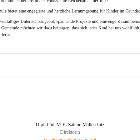
illkommen bei uns in der 
Volksschule
Reichenau an der Rax
! 
ule bietet eine engagierte und herzliche Lernumgebung für Kinder im Grundsch
vielfältiges Unterrichtsangebot, spannende Projekte und eine enge Zusammenar
 Gemeinde möchten wir dazu beitragen, dass sich jedes Kind bei uns wohlfühlt
 lernt.
Dipl.-Päd. VOL Sabine Malleschitz
Direktorin
vs.reichenau@noeschule.at