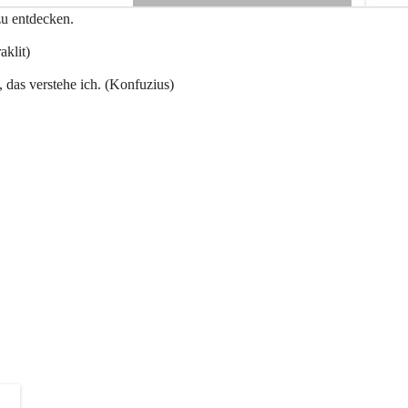
e
zu entdecken.
+3
n
a
aklit)
u
, das verstehe ich. (Konfuzius)