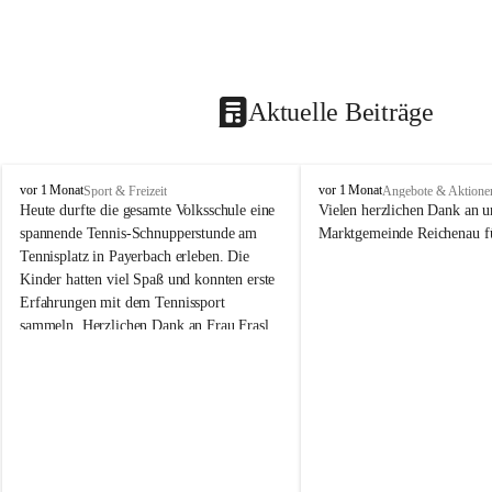
Aktuelle Beiträge
V
V
vor 1 Monat
vor 1 Monat
Sport & Freizeit
Angebote & Aktione
o
o
Heute durfte die gesamte Volksschule eine 
Vielen herzlichen Dank an u
l
l
spannende Tennis-Schnupperstunde am 
Marktgemeinde Reichenau fü
k
k
Tennisplatz in Payerbach erleben. Die 
s
s
Kinder hatten viel Spaß und konnten erste 
s
s
Erfahrungen mit dem Tennissport 
c
c
sammeln. Herzlichen Dank an Frau Frasl 
h
h
u
u
und ihre Trainer für die tolle Betreuung!
l
l
e
e
R
R
e
e
i
i
c
c
h
h