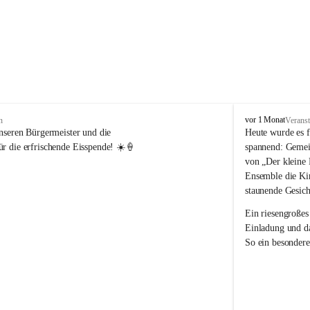
V
vor 1 Monat
n
Veranst
o
nseren Bürgermeister und die 
Heute wurde es f
l
r die erfrischende Eisspende! ☀️🍦
spannend: Gemei
k
von „Der kleine 
s
Ensemble die Kin
s
staunende Gesich
c
h
Ein riesengroßes
u
Einladung und da
l
So ein besondere
e
R
e
i
c
h