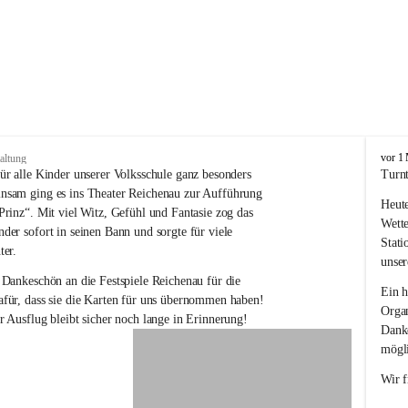
V
vor 1
altung
o
ür alle Kinder unserer Volksschule ganz besonders 
Turnt
l
nsam ging es ins Theater Reichenau zur Aufführung 
Heute
k
Prinz“. Mit viel Witz, Gefühl und Fantasie zog das 
s
Wette
der sofort in seinen Bann und sorgte für viele 
s
Stati
ter.
c
unser
h
 Dankeschön an die Festspiele Reichenau für die 
u
Ein h
für, dass sie die Karten für uns übernommen haben! 
l
Organ
r Ausflug bleibt sicher noch lange in Erinnerung!
e
Danke
R
mögli
e
i
Wir f
c
h