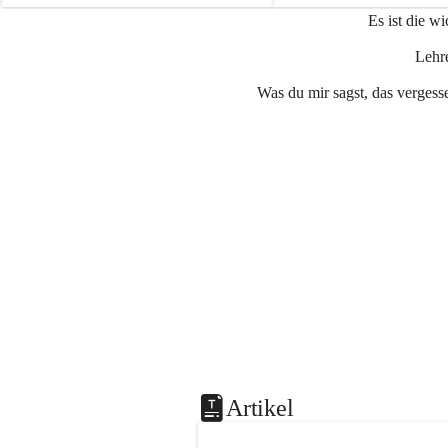
e
e
Es ist die w
n
n
a
a
Lehre
u
u
Was du mir sagst, das vergesse
Artikel