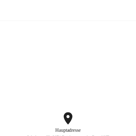
Volksschule Reichenau
+3
Hauptadresse