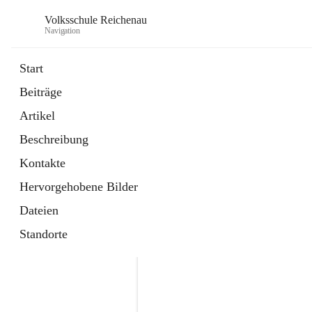
Volksschule Reichenau
Navigation
Start
Beiträge
öffnet
Freiwillige Radfahrprüfung
Artikel
in
Externe Webseite
neuem
Beschreibung
Tab
öffnet
Toni Klix Maustraining
in
Externe Webseite
Kontakte
neuem
Tab
Hervorgehobene Bilder
Dateien
Standorte