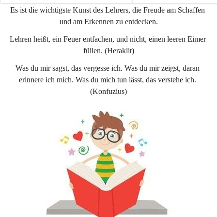
e
e
Es ist die wichtigste Kunst des Lehrers, die Freude am Schaffen 
n
n
und am Erkennen zu entdecken.
a
a
u
u
Lehren heißt, ein Feuer entfachen, und nicht, einen leeren Eimer 
füllen. (Heraklit)
Was du mir sagst, das vergesse ich. Was du mir zeigst, daran 
erinnere ich mich. Was du mich tun lässt, das verstehe ich. 
(Konfuzius)