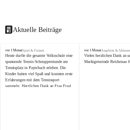
Aktuelle Beiträge
V
V
vor 1 Monat
vor 1 Monat
Sport & Freizeit
Angebote & Aktione
o
o
Heute durfte die gesamte Volksschule eine 
Vielen herzlichen Dank an u
l
l
spannende Tennis-Schnupperstunde am 
Marktgemeinde Reichenau fü
k
k
Tennisplatz in Payerbach erleben. Die 
s
s
Kinder hatten viel Spaß und konnten erste 
s
s
Erfahrungen mit dem Tennissport 
c
c
sammeln. Herzlichen Dank an Frau Frasl 
h
h
u
u
und ihre Trainer für die tolle Betreuung!
l
l
e
e
R
R
e
e
i
i
c
c
h
h