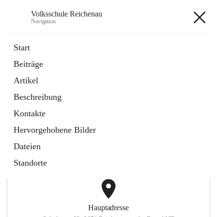
Volksschule Reichenau
Navigation
Volksschule Reichenau
Start
Beiträge
öffnet
Freiwillige Radfahrprüfung
Artikel
in
Externe Webseite
neuem
Beschreibung
Tab
öffnet
Toni Klix Maustraining
in
Externe Webseite
Kontakte
neuem
Tab
Hervorgehobene Bilder
+3
Dateien
Standorte
Hauptadresse