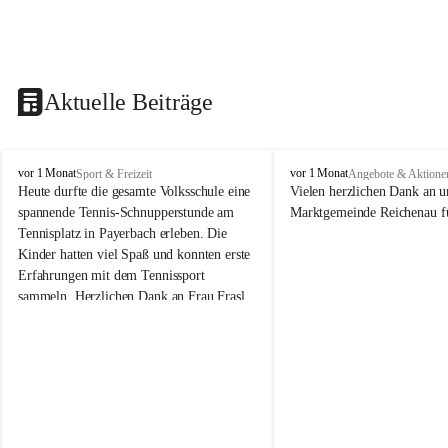
Aktuelle Beiträge
V
V
vor 1 Monat
vor 1 Monat
Sport & Freizeit
Angebote & Aktione
o
o
Heute durfte die gesamte Volksschule eine 
Vielen herzlichen Dank an u
l
l
spannende Tennis-Schnupperstunde am 
Marktgemeinde Reichenau fü
k
k
Tennisplatz in Payerbach erleben. Die 
s
s
Kinder hatten viel Spaß und konnten erste 
s
s
Erfahrungen mit dem Tennissport 
c
c
sammeln. Herzlichen Dank an Frau Frasl 
h
h
u
u
und ihre Trainer für die tolle Betreuung!
l
l
e
e
R
R
e
e
i
i
c
c
h
h