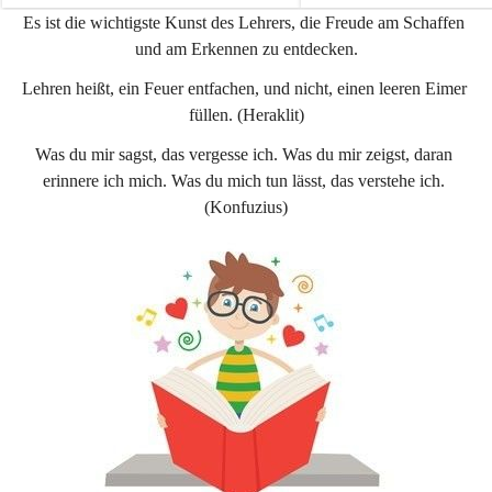
e
e
Es ist die wichtigste Kunst des Lehrers, die Freude am Schaffen 
n
n
und am Erkennen zu entdecken.
a
a
u
u
Lehren heißt, ein Feuer entfachen, und nicht, einen leeren Eimer 
füllen. (Heraklit)
Was du mir sagst, das vergesse ich. Was du mir zeigst, daran 
erinnere ich mich. Was du mich tun lässt, das verstehe ich. 
(Konfuzius)