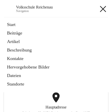
Volksschule Reichenau
Navigation
Volksschule Reichenau
Start
Beiträge
öffnet
Freiwillige Radfahrprüfung
Artikel
in
Externe Webseite
neuem
Beschreibung
Tab
öffnet
Toni Klix Maustraining
in
Externe Webseite
Kontakte
neuem
Tab
Hervorgehobene Bilder
+3
Dateien
Standorte
Hauptadresse