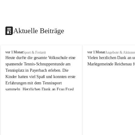
Aktuelle Beiträge
V
V
vor 1 Monat
vor 1 Monat
Sport & Freizeit
Angebote & Aktione
o
o
Heute durfte die gesamte Volksschule eine 
Vielen herzlichen Dank an u
l
l
spannende Tennis-Schnupperstunde am 
Marktgemeinde Reichenau fü
k
k
Tennisplatz in Payerbach erleben. Die 
s
s
Kinder hatten viel Spaß und konnten erste 
s
s
Erfahrungen mit dem Tennissport 
c
c
sammeln. Herzlichen Dank an Frau Frasl 
h
h
u
u
und ihre Trainer für die tolle Betreuung!
l
l
e
e
R
R
e
e
i
i
c
c
h
h