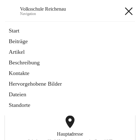
Volksschule Reichenau
Navigation
Volksschule Reichenau
Start
Beiträge
öffnet
Freiwillige Radfahrprüfung
Artikel
in
Externe Webseite
neuem
Beschreibung
Tab
öffnet
Toni Klix Maustraining
in
Externe Webseite
Kontakte
neuem
Tab
Hervorgehobene Bilder
+3
Dateien
Standorte
Hauptadresse