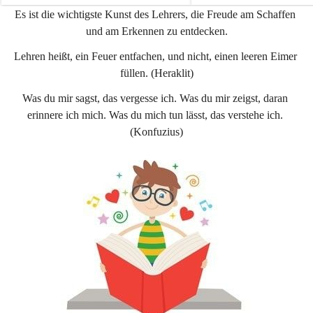
e
e
Es ist die wichtigste Kunst des Lehrers, die Freude am Schaffen 
n
n
und am Erkennen zu entdecken.
a
a
u
u
Lehren heißt, ein Feuer entfachen, und nicht, einen leeren Eimer 
füllen. (Heraklit)
Was du mir sagst, das vergesse ich. Was du mir zeigst, daran 
erinnere ich mich. Was du mich tun lässt, das verstehe ich. 
(Konfuzius)