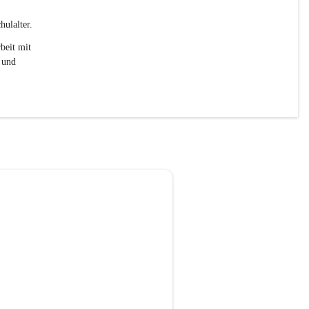
ulalter. 
beit mit 
 und 