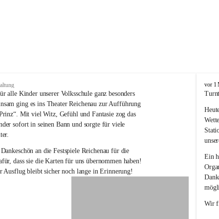
V
vor 1
altung
o
ür alle Kinder unserer Volksschule ganz besonders 
Turnt
l
nsam ging es ins Theater Reichenau zur Aufführung 
Heute
k
Prinz“. Mit viel Witz, Gefühl und Fantasie zog das 
s
Wette
der sofort in seinen Bann und sorgte für viele 
s
Stati
ter.
c
unser
h
 Dankeschön an die Festspiele Reichenau für die 
u
Ein h
für, dass sie die Karten für uns übernommen haben! 
l
Organ
r Ausflug bleibt sicher noch lange in Erinnerung!
e
Danke
R
mögli
e
i
Wir f
c
h