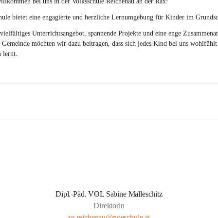
illkommen bei uns in der 
Volksschule
Reichenau an der Rax
! 
ule bietet eine engagierte und herzliche Lernumgebung für Kinder im Grundsch
vielfältiges Unterrichtsangebot, spannende Projekte und eine enge Zusammenar
 Gemeinde möchten wir dazu beitragen, dass sich jedes Kind bei uns wohlfühlt
 lernt.
Dipl.-Päd. VOL Sabine Malleschitz
Direktorin
vs.reichenau@noeschule.at