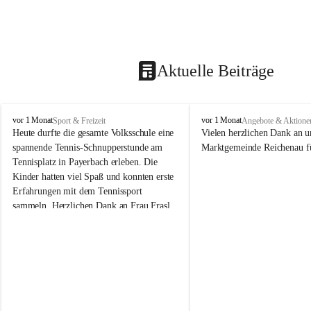
Aktuelle Beiträge
V
V
vor 1 Monat
vor 1 Monat
Sport & Freizeit
Angebote & Aktione
o
o
Heute durfte die gesamte Volksschule eine 
Vielen herzlichen Dank an u
l
l
spannende Tennis-Schnupperstunde am 
Marktgemeinde Reichenau fü
k
k
Tennisplatz in Payerbach erleben. Die 
s
s
Kinder hatten viel Spaß und konnten erste 
s
s
Erfahrungen mit dem Tennissport 
c
c
sammeln. Herzlichen Dank an Frau Frasl 
h
h
u
u
und ihre Trainer für die tolle Betreuung!
l
l
e
e
R
R
e
e
i
i
c
c
h
h