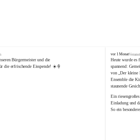
V
vor 1 Monat
n
Veranst
o
nseren Bürgermeister und die 
Heute wurde es f
l
r die erfrischende Eisspende! ☀️🍦
spannend: Gemei
k
von „Der kleine 
s
Ensemble die Kin
s
staunende Gesich
c
h
Ein riesengroßes
u
Einladung und da
l
So ein besondere
e
R
e
i
c
h