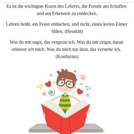
e
e
Es ist die wichtigste Kunst des Lehrers, die Freude am Schaffen 
n
n
und am Erkennen zu entdecken.
a
a
u
u
Lehren heißt, ein Feuer entfachen, und nicht, einen leeren Eimer 
füllen. (Heraklit)
Was du mir sagst, das vergesse ich. Was du mir zeigst, daran 
erinnere ich mich. Was du mich tun lässt, das verstehe ich. 
(Konfuzius)