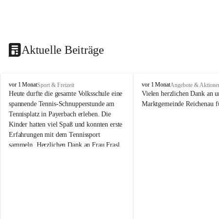
Aktuelle Beiträge
V
V
vor 1 Monat
vor 1 Monat
Sport & Freizeit
Angebote & Aktione
o
o
Heute durfte die gesamte Volksschule eine 
Vielen herzlichen Dank an u
l
l
spannende Tennis-Schnupperstunde am 
Marktgemeinde Reichenau fü
k
k
Tennisplatz in Payerbach erleben. Die 
s
s
Kinder hatten viel Spaß und konnten erste 
s
s
Erfahrungen mit dem Tennissport 
c
c
sammeln. Herzlichen Dank an Frau Frasl 
h
h
u
u
und ihre Trainer für die tolle Betreuung!
l
l
e
e
R
R
e
e
i
i
c
c
h
h