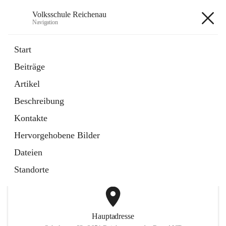
Volksschule Reichenau
Navigation
Volksschule Reichenau
Start
Beiträge
öffnet
Freiwillige Radfahrprüfung
Artikel
in
Externe Webseite
neuem
Beschreibung
Tab
öffnet
Toni Klix Maustraining
in
Externe Webseite
Kontakte
neuem
Tab
Hervorgehobene Bilder
+3
Dateien
Standorte
Hauptadresse