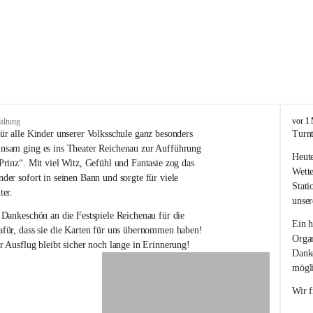
V
vor 1
altung
o
ür alle Kinder unserer Volksschule ganz besonders 
Turnt
l
nsam ging es ins Theater Reichenau zur Aufführung 
Heute
k
Prinz“. Mit viel Witz, Gefühl und Fantasie zog das 
s
Wette
der sofort in seinen Bann und sorgte für viele 
s
Stati
ter.
c
unser
h
 Dankeschön an die Festspiele Reichenau für die 
u
Ein h
für, dass sie die Karten für uns übernommen haben! 
l
Organ
r Ausflug bleibt sicher noch lange in Erinnerung!
e
Danke
R
mögli
e
i
Wir f
c
h