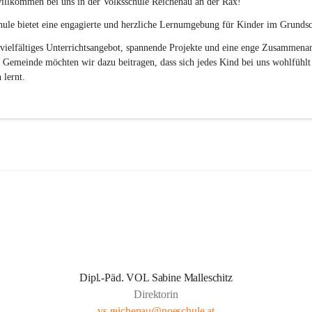
illkommen bei uns in der 
Volksschule
Reichenau an der Rax
! 
ule bietet eine engagierte und herzliche Lernumgebung für Kinder im Grundsch
vielfältiges Unterrichtsangebot, spannende Projekte und eine enge Zusammenar
 Gemeinde möchten wir dazu beitragen, dass sich jedes Kind bei uns wohlfühlt
 lernt.
Dipl.-Päd. VOL Sabine Malleschitz
Direktorin
vs.reichenau@noeschule.at