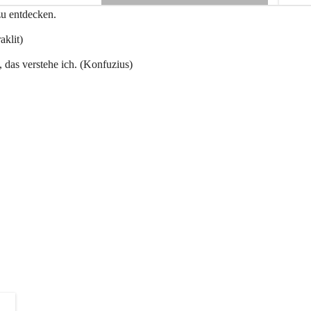
e
zu entdecken.
+3
n
a
aklit)
u
, das verstehe ich. (Konfuzius)