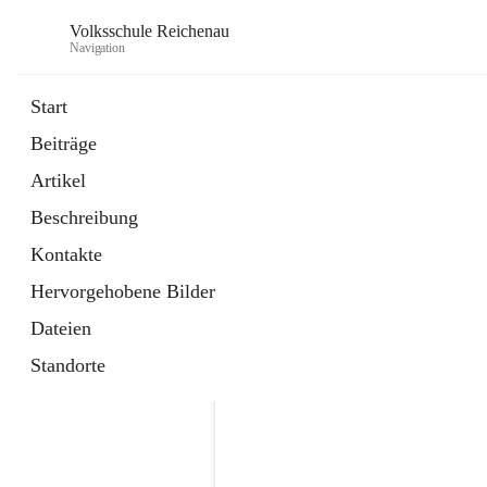
Volksschule Reichenau
Navigation
Start
Beiträge
öffnet
Freiwillige Radfahrprüfung
Artikel
in
Externe Webseite
neuem
Beschreibung
Tab
öffnet
Toni Klix Maustraining
in
Externe Webseite
Kontakte
neuem
Tab
Hervorgehobene Bilder
Dateien
Standorte