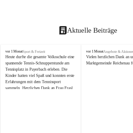
Aktuelle Beiträge
V
V
vor 1 Monat
vor 1 Monat
Sport & Freizeit
Angebote & Aktione
o
o
Heute durfte die gesamte Volksschule eine 
Vielen herzlichen Dank an u
l
l
spannende Tennis-Schnupperstunde am 
Marktgemeinde Reichenau fü
k
k
Tennisplatz in Payerbach erleben. Die 
s
s
Kinder hatten viel Spaß und konnten erste 
s
s
Erfahrungen mit dem Tennissport 
c
c
sammeln. Herzlichen Dank an Frau Frasl 
h
h
u
u
und ihre Trainer für die tolle Betreuung!
l
l
e
e
R
R
e
e
i
i
c
c
h
h