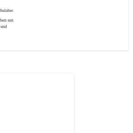
ulalter. 
beit mit 
 und 