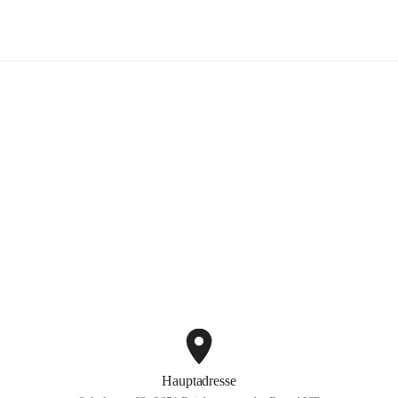
Volksschule Reichenau
+3
Hauptadresse