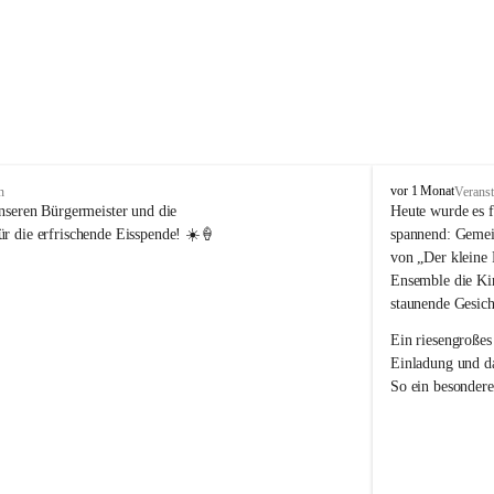
V
vor 1 Monat
n
Veranst
o
nseren Bürgermeister und die 
Heute wurde es f
l
r die erfrischende Eisspende! ☀️🍦
spannend: Gemei
k
von „Der kleine 
s
Ensemble die Kin
s
staunende Gesich
c
h
Ein riesengroßes
u
Einladung und da
l
So ein besondere
e
R
e
i
c
h