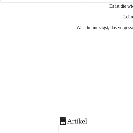
e
e
Es ist die w
n
n
a
a
Lehre
u
u
Was du mir sagst, das vergesse
Artikel