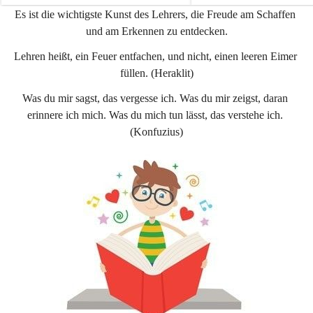
e
e
Es ist die wichtigste Kunst des Lehrers, die Freude am Schaffen 
n
n
und am Erkennen zu entdecken.
a
a
u
u
Lehren heißt, ein Feuer entfachen, und nicht, einen leeren Eimer 
füllen. (Heraklit)
Was du mir sagst, das vergesse ich. Was du mir zeigst, daran 
erinnere ich mich. Was du mich tun lässt, das verstehe ich. 
(Konfuzius)