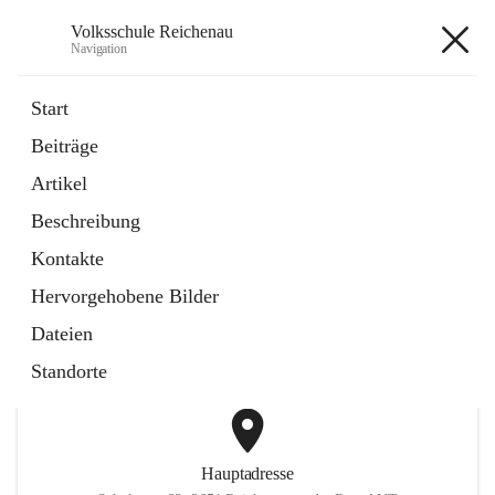
Volksschule Reichenau
Navigation
Volksschule Reichenau
Start
Beiträge
öffnet
Freiwillige Radfahrprüfung
Artikel
in
Externe Webseite
neuem
Beschreibung
Tab
öffnet
Toni Klix Maustraining
in
Externe Webseite
Kontakte
neuem
Tab
Hervorgehobene Bilder
+3
Dateien
Standorte
Hauptadresse