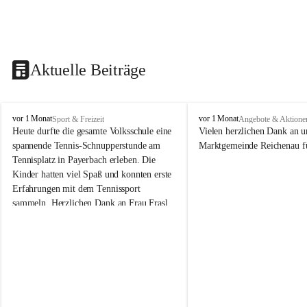
Aktuelle Beiträge
V
V
vor 1 Monat
vor 1 Monat
Sport & Freizeit
Angebote & Aktione
o
o
Heute durfte die gesamte Volksschule eine 
Vielen herzlichen Dank an u
l
l
spannende Tennis-Schnupperstunde am 
Marktgemeinde Reichenau fü
k
k
Tennisplatz in Payerbach erleben. Die 
s
s
Kinder hatten viel Spaß und konnten erste 
s
s
Erfahrungen mit dem Tennissport 
c
c
sammeln. Herzlichen Dank an Frau Frasl 
h
h
u
u
und ihre Trainer für die tolle Betreuung!
l
l
e
e
R
R
e
e
i
i
c
c
h
h