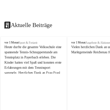
Aktuelle Beiträge
V
V
vor 1 Monat
vor 1 Monat
Sport & Freizeit
Angebote & Aktione
o
o
Heute durfte die gesamte Volksschule eine 
Vielen herzlichen Dank an u
l
l
spannende Tennis-Schnupperstunde am 
Marktgemeinde Reichenau fü
k
k
Tennisplatz in Payerbach erleben. Die 
s
s
Kinder hatten viel Spaß und konnten erste 
s
s
Erfahrungen mit dem Tennissport 
c
c
sammeln. Herzlichen Dank an Frau Frasl 
h
h
u
u
und ihre Trainer für die tolle Betreuung!
l
l
e
e
R
R
e
e
i
i
c
c
h
h