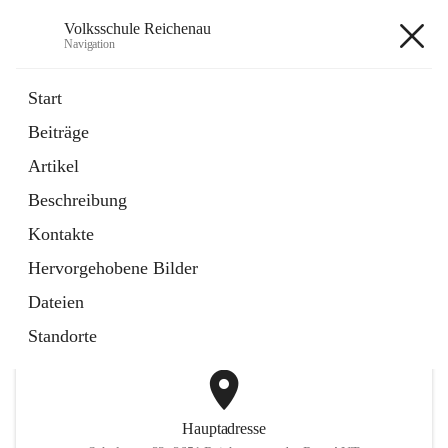
Volksschule Reichenau
Navigation
Volksschule Reichenau
Start
Beiträge
öffnet
Freiwillige Radfahrprüfung
Artikel
in
Externe Webseite
neuem
Beschreibung
Tab
öffnet
Toni Klix Maustraining
in
Externe Webseite
Kontakte
neuem
Tab
Hervorgehobene Bilder
+3
Dateien
Standorte
Hauptadresse