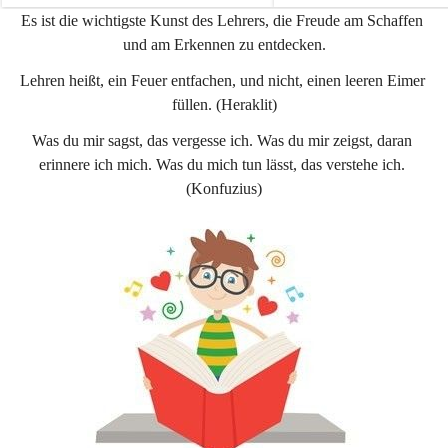
e
e
Es ist die wichtigste Kunst des Lehrers, die Freude am Schaffen 
n
n
und am Erkennen zu entdecken.
a
a
u
u
Lehren heißt, ein Feuer entfachen, und nicht, einen leeren Eimer 
füllen. (Heraklit)
Was du mir sagst, das vergesse ich. Was du mir zeigst, daran 
erinnere ich mich. Was du mich tun lässt, das verstehe ich. 
(Konfuzius)