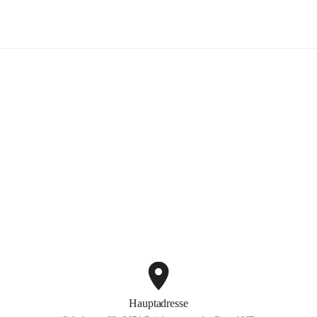
Volksschule Reichenau
+3
Hauptadresse