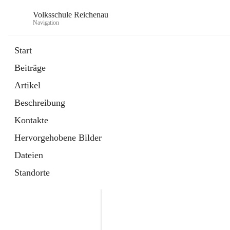
Volksschule Reichenau
Navigation
Start
Beiträge
öffnet
Freiwillige Radfahrprüfung
Artikel
in
Externe Webseite
neuem
Beschreibung
Tab
öffnet
Toni Klix Maustraining
in
Externe Webseite
Kontakte
neuem
Tab
Hervorgehobene Bilder
Dateien
Standorte