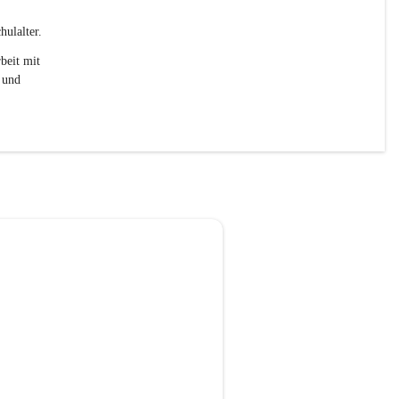
ulalter. 
beit mit 
 und 