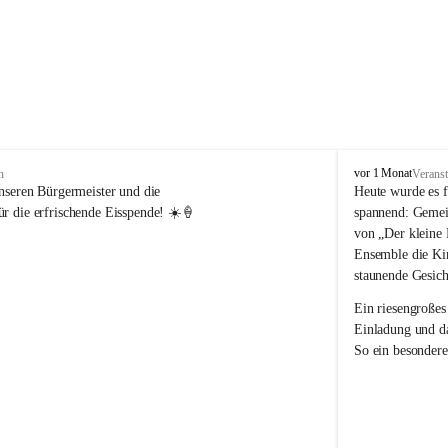
V
vor 1 Monat
n
Veranst
o
nseren Bürgermeister und die 
Heute wurde es f
l
r die erfrischende Eisspende! ☀️🍦
spannend: Gemei
k
von „Der kleine 
s
Ensemble die Kin
s
staunende Gesich
c
h
Ein riesengroßes
u
Einladung und da
l
So ein besondere
e
R
e
i
c
h