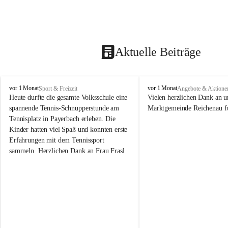
Aktuelle Beiträge
V
V
vor 1 Monat
vor 1 Monat
Sport & Freizeit
Angebote & Aktione
o
o
Heute durfte die gesamte Volksschule eine 
Vielen herzlichen Dank an u
l
l
spannende Tennis-Schnupperstunde am 
Marktgemeinde Reichenau fü
k
k
Tennisplatz in Payerbach erleben. Die 
s
s
Kinder hatten viel Spaß und konnten erste 
s
s
Erfahrungen mit dem Tennissport 
c
c
sammeln. Herzlichen Dank an Frau Frasl 
h
h
u
u
und ihre Trainer für die tolle Betreuung!
l
l
e
e
R
R
e
e
i
i
c
c
h
h