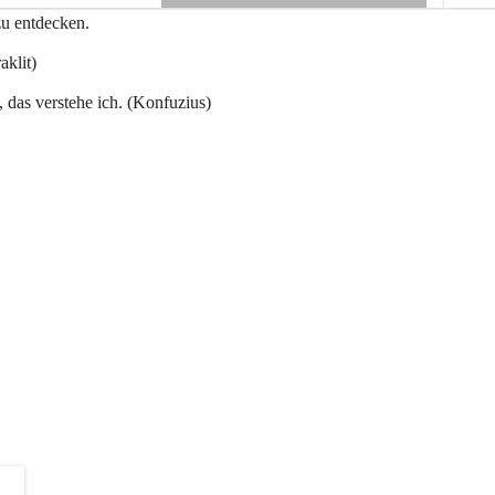
e
zu entdecken.
+3
n
a
aklit)
u
, das verstehe ich. (Konfuzius)