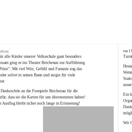
V
vor 1
altung
o
ür alle Kinder unserer Volksschule ganz besonders 
Turnt
l
nsam ging es ins Theater Reichenau zur Aufführung 
Heute
k
Prinz“. Mit viel Witz, Gefühl und Fantasie zog das 
s
Wette
der sofort in seinen Bann und sorgte für viele 
s
Stati
ter.
c
unser
h
 Dankeschön an die Festspiele Reichenau für die 
u
Ein h
für, dass sie die Karten für uns übernommen haben! 
l
Organ
r Ausflug bleibt sicher noch lange in Erinnerung!
e
Danke
R
mögli
e
i
Wir f
c
h