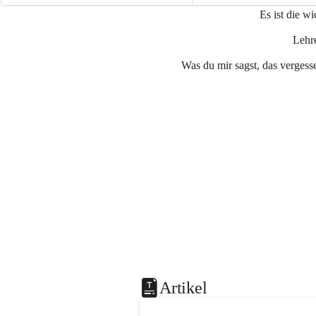
e
e
Es ist die w
n
n
a
a
Lehre
u
u
Was du mir sagst, das vergesse
Artikel