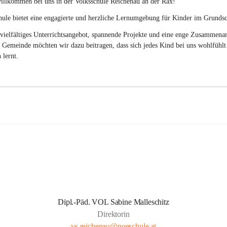
illkommen bei uns in der 
Volksschule
Reichenau an der Rax
! 
ule bietet eine engagierte und herzliche Lernumgebung für Kinder im Grundsch
vielfältiges Unterrichtsangebot, spannende Projekte und eine enge Zusammenar
 Gemeinde möchten wir dazu beitragen, dass sich jedes Kind bei uns wohlfühlt
 lernt.
Dipl.-Päd. VOL Sabine Malleschitz
Direktorin
vs.reichenau@noeschule.at