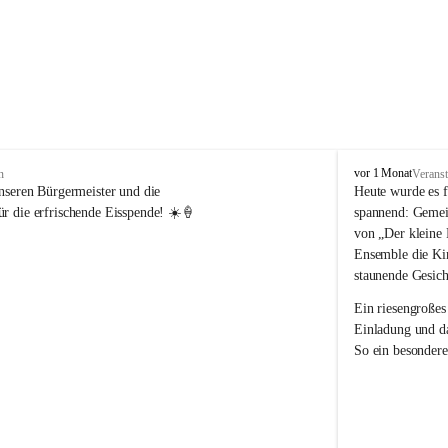
V
vor 1 Monat
n
Veranst
o
nseren Bürgermeister und die 
Heute wurde es f
l
r die erfrischende Eisspende! ☀️🍦
spannend: Gemei
k
von „Der kleine 
s
Ensemble die Kin
s
staunende Gesich
c
h
Ein riesengroßes
u
Einladung und da
l
So ein besondere
e
R
e
i
c
h