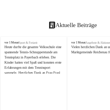
Aktuelle Beiträge
V
V
vor 1 Monat
vor 1 Monat
Sport & Freizeit
Angebote & Aktione
o
o
Heute durfte die gesamte Volksschule eine 
Vielen herzlichen Dank an u
l
l
spannende Tennis-Schnupperstunde am 
Marktgemeinde Reichenau fü
k
k
Tennisplatz in Payerbach erleben. Die 
s
s
Kinder hatten viel Spaß und konnten erste 
s
s
Erfahrungen mit dem Tennissport 
c
c
sammeln. Herzlichen Dank an Frau Frasl 
h
h
u
u
und ihre Trainer für die tolle Betreuung!
l
l
e
e
R
R
e
e
i
i
c
c
h
h