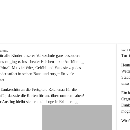
V
vor 1
altung
o
ür alle Kinder unserer Volksschule ganz besonders 
Turnt
l
nsam ging es ins Theater Reichenau zur Aufführung 
Heute
k
Prinz“. Mit viel Witz, Gefühl und Fantasie zog das 
s
Wette
der sofort in seinen Bann und sorgte für viele 
s
Stati
ter.
c
unser
h
 Dankeschön an die Festspiele Reichenau für die 
u
Ein h
für, dass sie die Karten für uns übernommen haben! 
l
Organ
r Ausflug bleibt sicher noch lange in Erinnerung!
e
Danke
R
mögli
e
i
Wir f
c
h