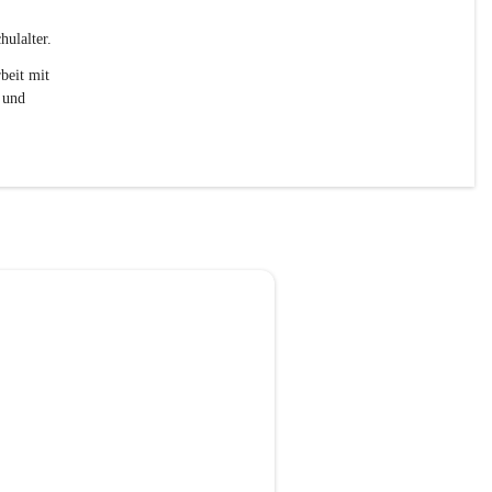
ulalter. 
beit mit 
 und 