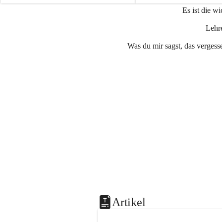
e
e
Es ist die w
n
n
a
a
Lehre
u
u
Was du mir sagst, das vergesse
Artikel