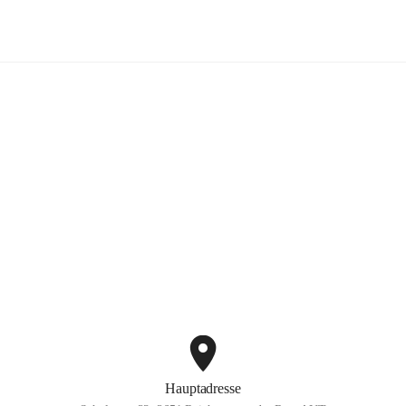
Volksschule Reichenau
+3
Hauptadresse