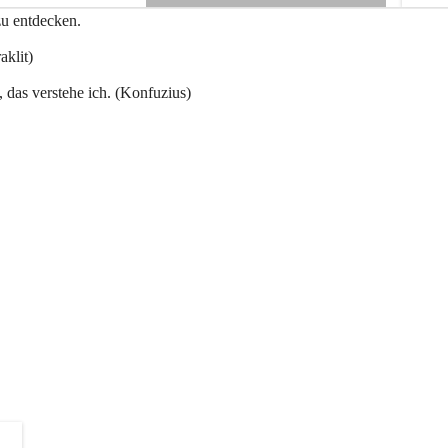
e
zu entdecken.
+3
n
a
aklit)
u
, das verstehe ich. (Konfuzius)