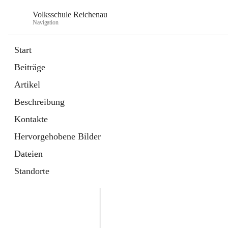
Volksschule Reichenau
Navigation
Start
Beiträge
öffnet
Freiwillige Radfahrprüfung
Artikel
in
Externe Webseite
neuem
Beschreibung
Tab
öffnet
Toni Klix Maustraining
in
Externe Webseite
Kontakte
neuem
Tab
Hervorgehobene Bilder
Dateien
Standorte