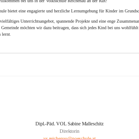
illkommen bei uns in der 
Volksschule
Reichenau an der Rax
! 
ule bietet eine engagierte und herzliche Lernumgebung für Kinder im Grundsch
vielfältiges Unterrichtsangebot, spannende Projekte und eine enge Zusammenar
 Gemeinde möchten wir dazu beitragen, dass sich jedes Kind bei uns wohlfühlt
 lernt.
Dipl.-Päd. VOL Sabine Malleschitz
Direktorin
vs.reichenau@noeschule.at