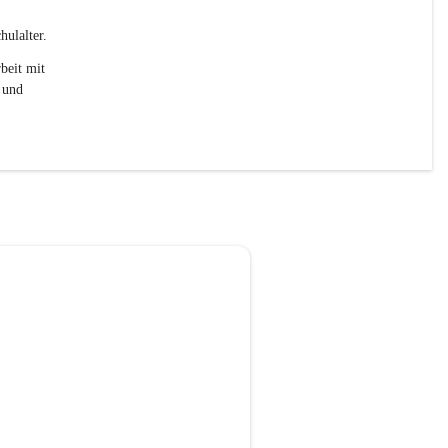
ulalter. 
beit mit 
 und 