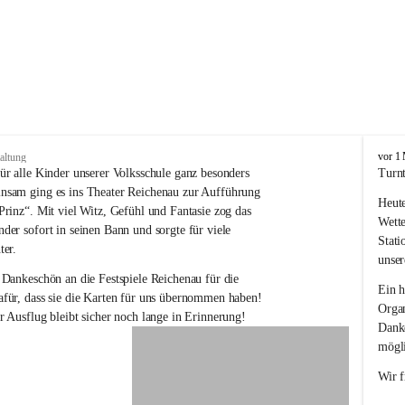
V
vor 1
altung
o
ür alle Kinder unserer Volksschule ganz besonders 
Turnt
l
nsam ging es ins Theater Reichenau zur Aufführung 
Heute
k
Prinz“. Mit viel Witz, Gefühl und Fantasie zog das 
s
Wette
der sofort in seinen Bann und sorgte für viele 
s
Stati
ter.
c
unser
h
 Dankeschön an die Festspiele Reichenau für die 
u
Ein h
für, dass sie die Karten für uns übernommen haben! 
l
Organ
r Ausflug bleibt sicher noch lange in Erinnerung!
e
Danke
R
mögli
e
i
Wir f
c
h