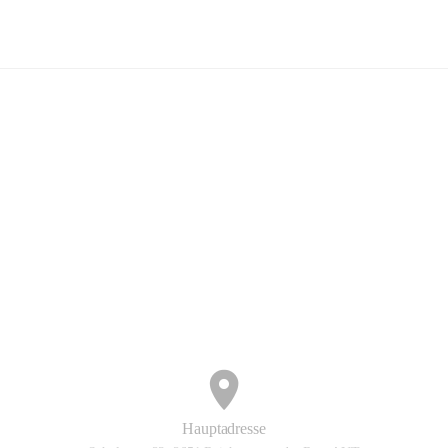
Volksschule Reichenau
+3
Hauptadresse