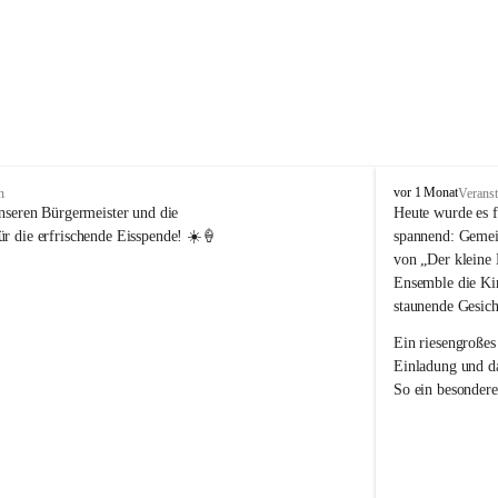
V
vor 1 Monat
n
Veranst
o
nseren Bürgermeister und die 
Heute wurde es f
l
r die erfrischende Eisspende! ☀️🍦
spannend: Gemei
k
von „Der kleine 
s
Ensemble die Kin
s
staunende Gesich
c
h
Ein riesengroßes
u
Einladung und da
l
So ein besondere
e
R
e
i
c
h