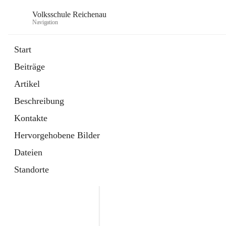
Volksschule Reichenau
Navigation
Start
Beiträge
öffnet
Freiwillige Radfahrprüfung
Artikel
in
Externe Webseite
neuem
Beschreibung
Tab
öffnet
Toni Klix Maustraining
in
Externe Webseite
Kontakte
neuem
Tab
Hervorgehobene Bilder
Dateien
Standorte