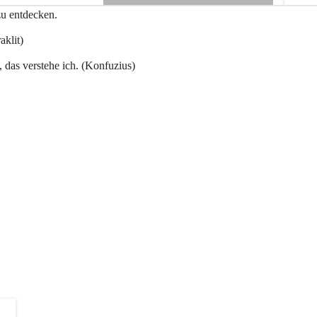
e
zu entdecken.
+3
n
a
aklit)
u
, das verstehe ich. (Konfuzius)