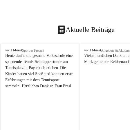
Aktuelle Beiträge
V
V
vor 1 Monat
vor 1 Monat
Sport & Freizeit
Angebote & Aktione
o
o
Heute durfte die gesamte Volksschule eine 
Vielen herzlichen Dank an u
l
l
spannende Tennis-Schnupperstunde am 
Marktgemeinde Reichenau fü
k
k
Tennisplatz in Payerbach erleben. Die 
s
s
Kinder hatten viel Spaß und konnten erste 
s
s
Erfahrungen mit dem Tennissport 
c
c
sammeln. Herzlichen Dank an Frau Frasl 
h
h
u
u
und ihre Trainer für die tolle Betreuung!
l
l
e
e
R
R
e
e
i
i
c
c
h
h