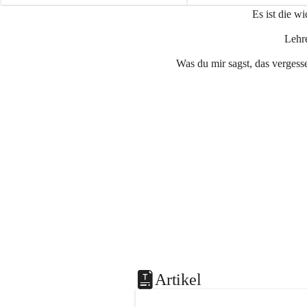
e
e
Es ist die w
n
n
a
a
Lehre
u
u
Was du mir sagst, das vergesse
Artikel