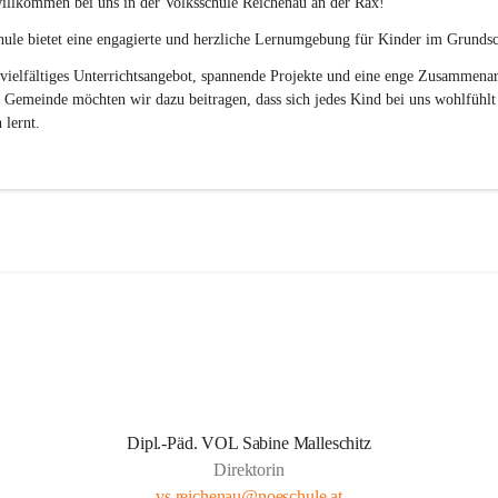
illkommen bei uns in der 
Volksschule
Reichenau an der Rax
! 
ule bietet eine engagierte und herzliche Lernumgebung für Kinder im Grundsch
vielfältiges Unterrichtsangebot, spannende Projekte und eine enge Zusammenar
 Gemeinde möchten wir dazu beitragen, dass sich jedes Kind bei uns wohlfühlt
 lernt.
Dipl.-Päd. VOL Sabine Malleschitz
Direktorin
vs.reichenau@noeschule.at