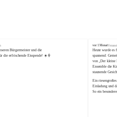
V
vor 1 Monat
n
Veranst
o
nseren Bürgermeister und die 
Heute wurde es f
l
r die erfrischende Eisspende! ☀️🍦
spannend: Gemei
k
von „Der kleine 
s
Ensemble die Kin
s
staunende Gesich
c
h
Ein riesengroßes
u
Einladung und da
l
So ein besondere
e
R
e
i
c
h