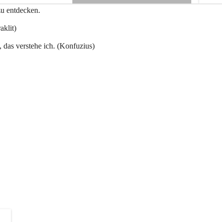
e
zu entdecken.
+3
n
a
aklit)
u
, das verstehe ich. (Konfuzius)