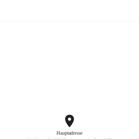
Volksschule Reichenau
+3
Hauptadresse