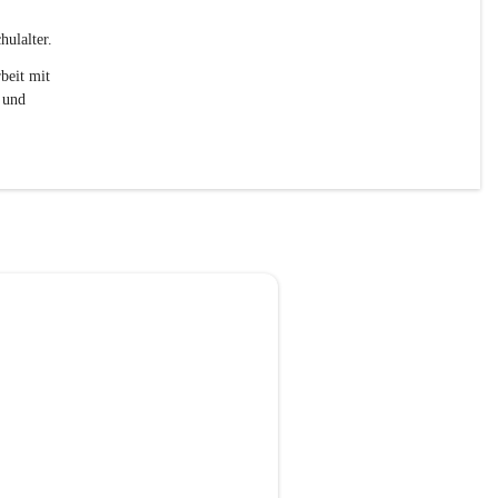
ulalter. 
beit mit 
 und 