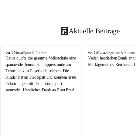
Aktuelle Beiträge
V
V
vor 1 Monat
vor 1 Monat
Sport & Freizeit
Angebote & Aktione
o
o
Heute durfte die gesamte Volksschule eine 
Vielen herzlichen Dank an u
l
l
spannende Tennis-Schnupperstunde am 
Marktgemeinde Reichenau fü
k
k
Tennisplatz in Payerbach erleben. Die 
s
s
Kinder hatten viel Spaß und konnten erste 
s
s
Erfahrungen mit dem Tennissport 
c
c
sammeln. Herzlichen Dank an Frau Frasl 
h
h
u
u
und ihre Trainer für die tolle Betreuung!
l
l
e
e
R
R
e
e
i
i
c
c
h
h