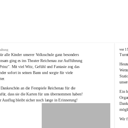
V
vor 1
altung
o
ür alle Kinder unserer Volksschule ganz besonders 
Turnt
l
nsam ging es ins Theater Reichenau zur Aufführung 
Heute
k
Prinz“. Mit viel Witz, Gefühl und Fantasie zog das 
s
Wette
der sofort in seinen Bann und sorgte für viele 
s
Stati
ter.
c
unser
h
 Dankeschön an die Festspiele Reichenau für die 
u
Ein h
für, dass sie die Karten für uns übernommen haben! 
l
Organ
r Ausflug bleibt sicher noch lange in Erinnerung!
e
Danke
R
mögli
e
i
Wir f
c
h