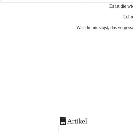
e
e
Es ist die w
n
n
a
a
Lehre
u
u
Was du mir sagst, das vergesse
Artikel