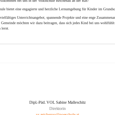
illkommen bei uns in der 
Volksschule
Reichenau an der Rax
! 
ule bietet eine engagierte und herzliche Lernumgebung für Kinder im Grundsch
vielfältiges Unterrichtsangebot, spannende Projekte und eine enge Zusammenar
 Gemeinde möchten wir dazu beitragen, dass sich jedes Kind bei uns wohlfühlt
 lernt.
Dipl.-Päd. VOL Sabine Malleschitz
Direktorin
vs.reichenau@noeschule.at