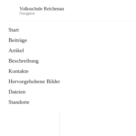
Volksschule Reichenau
Navigation
Start
Beiträge
öffnet
Freiwillige Radfahrprüfung
Artikel
in
Externe Webseite
neuem
Beschreibung
Tab
öffnet
Toni Klix Maustraining
in
Externe Webseite
Kontakte
neuem
Tab
Hervorgehobene Bilder
Dateien
Standorte