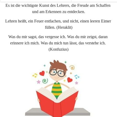
e
e
Es ist die wichtigste Kunst des Lehrers, die Freude am Schaffen 
n
n
und am Erkennen zu entdecken.
a
a
u
u
Lehren heißt, ein Feuer entfachen, und nicht, einen leeren Eimer 
füllen. (Heraklit)
Was du mir sagst, das vergesse ich. Was du mir zeigst, daran 
erinnere ich mich. Was du mich tun lässt, das verstehe ich. 
(Konfuzius)