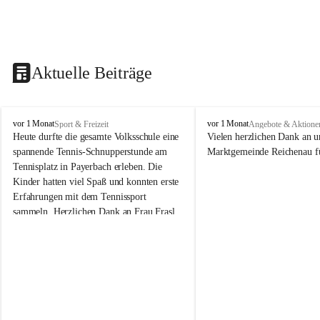
Aktuelle Beiträge
V
V
vor 1 Monat
vor 1 Monat
Sport & Freizeit
Angebote & Aktione
o
o
Heute durfte die gesamte Volksschule eine 
Vielen herzlichen Dank an u
l
l
spannende Tennis-Schnupperstunde am 
Marktgemeinde Reichenau fü
k
k
Tennisplatz in Payerbach erleben. Die 
s
s
Kinder hatten viel Spaß und konnten erste 
s
s
Erfahrungen mit dem Tennissport 
c
c
sammeln. Herzlichen Dank an Frau Frasl 
h
h
u
u
und ihre Trainer für die tolle Betreuung!
l
l
e
e
R
R
e
e
i
i
c
c
h
h