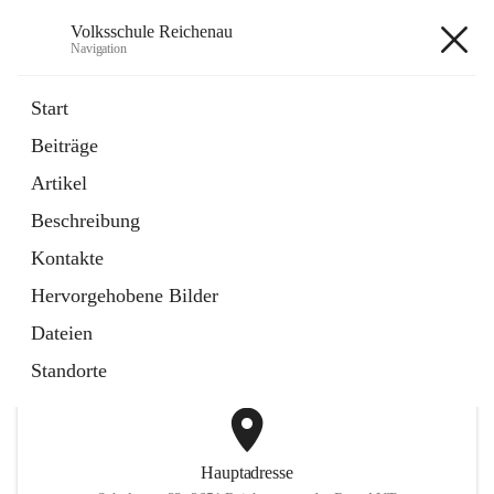
Volksschule Reichenau
Navigation
Volksschule Reichenau
Start
Beiträge
öffnet
Freiwillige Radfahrprüfung
Artikel
in
Externe Webseite
neuem
Beschreibung
Tab
öffnet
Toni Klix Maustraining
in
Externe Webseite
Kontakte
neuem
Tab
Hervorgehobene Bilder
+3
Dateien
Standorte
Hauptadresse