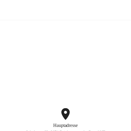
Volksschule Reichenau
+3
Hauptadresse