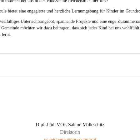
illkommen bei uns in der 
Volksschule
Reichenau an der Rax
! 
ule bietet eine engagierte und herzliche Lernumgebung für Kinder im Grundsch
vielfältiges Unterrichtsangebot, spannende Projekte und eine enge Zusammenar
 Gemeinde möchten wir dazu beitragen, dass sich jedes Kind bei uns wohlfühlt
 lernt.
Dipl.-Päd. VOL Sabine Malleschitz
Direktorin
vs.reichenau@noeschule.at