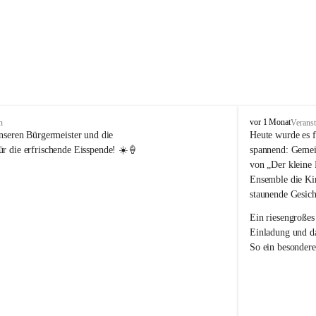
V
vor 1 Monat
n
Veranst
o
nseren Bürgermeister und die 
Heute wurde es f
l
r die erfrischende Eisspende! ☀️🍦
spannend: Gemei
k
von „Der kleine 
s
Ensemble die Kin
s
staunende Gesich
c
h
Ein riesengroßes
u
Einladung und da
l
So ein besondere
e
R
e
i
c
h