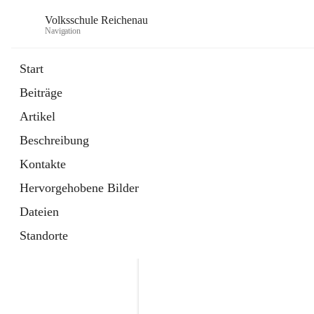
Volksschule Reichenau
Navigation
Start
Beiträge
öffnet
Freiwillige Radfahrprüfung
Artikel
in
Externe Webseite
neuem
Beschreibung
Tab
öffnet
Toni Klix Maustraining
in
Externe Webseite
Kontakte
neuem
Tab
Hervorgehobene Bilder
Dateien
Standorte