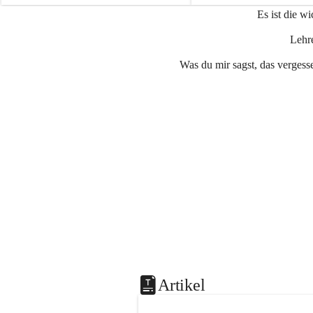
e
e
Es ist die w
n
n
a
a
Lehre
u
u
Was du mir sagst, das vergesse
Artikel