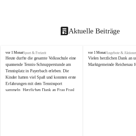
Aktuelle Beiträge
V
V
vor 1 Monat
vor 1 Monat
Sport & Freizeit
Angebote & Aktione
o
o
Heute durfte die gesamte Volksschule eine 
Vielen herzlichen Dank an u
l
l
spannende Tennis-Schnupperstunde am 
Marktgemeinde Reichenau fü
k
k
Tennisplatz in Payerbach erleben. Die 
s
s
Kinder hatten viel Spaß und konnten erste 
s
s
Erfahrungen mit dem Tennissport 
c
c
sammeln. Herzlichen Dank an Frau Frasl 
h
h
u
u
und ihre Trainer für die tolle Betreuung!
l
l
e
e
R
R
e
e
i
i
c
c
h
h