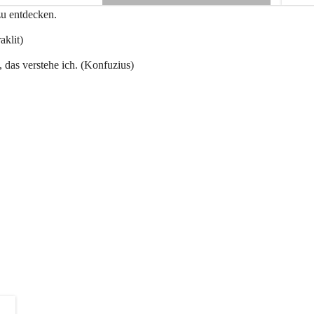
e
zu entdecken.
+3
n
a
aklit)
u
, das verstehe ich. (Konfuzius)