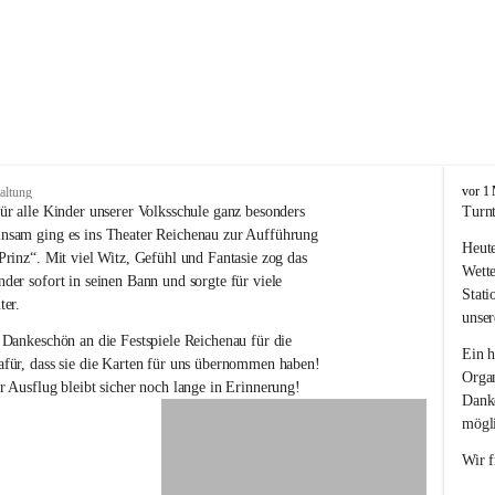
V
vor 1
altung
o
ür alle Kinder unserer Volksschule ganz besonders 
Turnt
l
nsam ging es ins Theater Reichenau zur Aufführung 
Heute
k
Prinz“. Mit viel Witz, Gefühl und Fantasie zog das 
s
Wette
der sofort in seinen Bann und sorgte für viele 
s
Stati
ter.
c
unser
h
 Dankeschön an die Festspiele Reichenau für die 
u
Ein h
für, dass sie die Karten für uns übernommen haben! 
l
Organ
r Ausflug bleibt sicher noch lange in Erinnerung!
e
Danke
R
mögli
e
i
Wir f
c
h