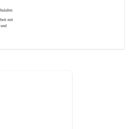
ulalter. 
beit mit 
 und 