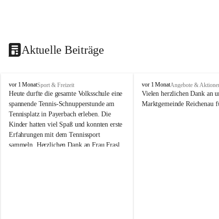
Aktuelle Beiträge
V
V
vor 1 Monat
vor 1 Monat
Sport & Freizeit
Angebote & Aktione
o
o
Heute durfte die gesamte Volksschule eine 
Vielen herzlichen Dank an u
l
l
spannende Tennis-Schnupperstunde am 
Marktgemeinde Reichenau fü
k
k
Tennisplatz in Payerbach erleben. Die 
s
s
Kinder hatten viel Spaß und konnten erste 
s
s
Erfahrungen mit dem Tennissport 
c
c
sammeln. Herzlichen Dank an Frau Frasl 
h
h
u
u
und ihre Trainer für die tolle Betreuung!
l
l
e
e
R
R
e
e
i
i
c
c
h
h