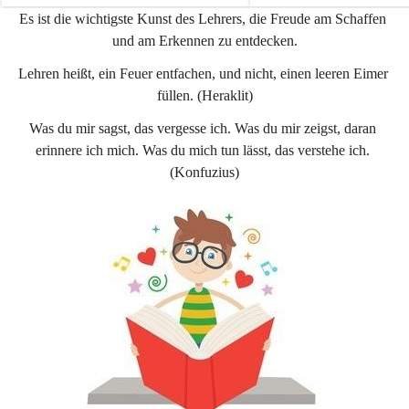
e
e
Es ist die wichtigste Kunst des Lehrers, die Freude am Schaffen 
n
n
und am Erkennen zu entdecken.
a
a
u
u
Lehren heißt, ein Feuer entfachen, und nicht, einen leeren Eimer 
füllen. (Heraklit)
Was du mir sagst, das vergesse ich. Was du mir zeigst, daran 
erinnere ich mich. Was du mich tun lässt, das verstehe ich. 
(Konfuzius)