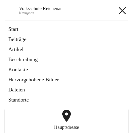
Volksschule Reichenau
Navigation
Volksschule Reichenau
Start
Beiträge
öffnet
Freiwillige Radfahrprüfung
Artikel
in
Externe Webseite
neuem
Beschreibung
Tab
öffnet
Toni Klix Maustraining
in
Externe Webseite
Kontakte
neuem
Tab
Hervorgehobene Bilder
+3
Dateien
Standorte
Hauptadresse