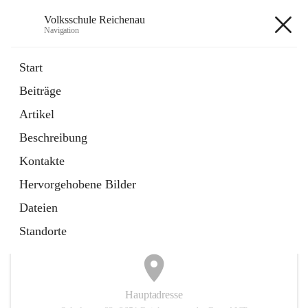
Volksschule Reichenau
Navigation
Volksschule Reichenau
Start
Beiträge
öffnet
Freiwillige Radfahrprüfung
Artikel
in
Externe Webseite
neuem
Beschreibung
Tab
öffnet
Toni Klix Maustraining
in
Externe Webseite
Kontakte
neuem
Tab
Hervorgehobene Bilder
+3
Dateien
Standorte
Hauptadresse