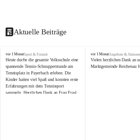
Aktuelle Beiträge
V
V
vor 1 Monat
vor 1 Monat
Sport & Freizeit
Angebote & Aktione
o
o
Heute durfte die gesamte Volksschule eine 
Vielen herzlichen Dank an u
l
l
spannende Tennis-Schnupperstunde am 
Marktgemeinde Reichenau fü
k
k
Tennisplatz in Payerbach erleben. Die 
s
s
Kinder hatten viel Spaß und konnten erste 
s
s
Erfahrungen mit dem Tennissport 
c
c
sammeln. Herzlichen Dank an Frau Frasl 
h
h
u
u
und ihre Trainer für die tolle Betreuung!
l
l
e
e
R
R
e
e
i
i
c
c
h
h