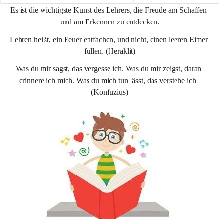
e
e
Es ist die wichtigste Kunst des Lehrers, die Freude am Schaffen 
n
n
und am Erkennen zu entdecken.
a
a
u
u
Lehren heißt, ein Feuer entfachen, und nicht, einen leeren Eimer 
füllen. (Heraklit)
Was du mir sagst, das vergesse ich. Was du mir zeigst, daran 
erinnere ich mich. Was du mich tun lässt, das verstehe ich. 
(Konfuzius)